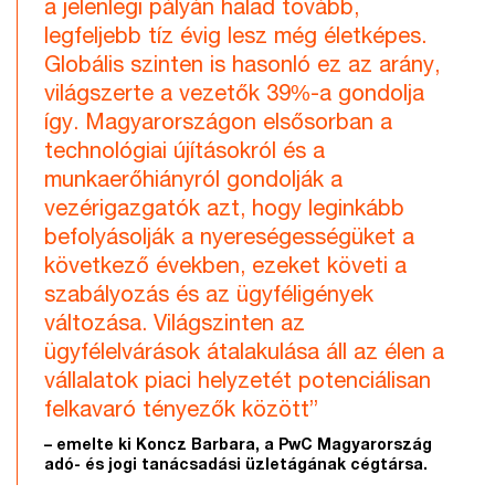
a jelenlegi pályán halad tovább,
legfeljebb tíz évig lesz még életképes.
Globális szinten is hasonló ez az arány,
világszerte a vezetők 39%-a gondolja
így. Magyarországon elsősorban a
technológiai újításokról és a
munkaerőhiányról gondolják a
vezérigazgatók azt, hogy leginkább
befolyásolják a nyereségességüket a
következő években, ezeket követi a
szabályozás és az ügyféligények
változása. Világszinten az
ügyfélelvárások átalakulása áll az élen a
vállalatok piaci helyzetét potenciálisan
felkavaró tényezők között”
– emelte ki Koncz Barbara, a PwC Magyarország
adó- és jogi tanácsadási üzletágának cégtársa.