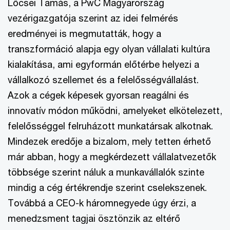
Lőcsei Tamás, a PwC Magyarország
vezérigazgatója szerint az idei felmérés
eredményei is megmutatták, hogy a
transzformáció alapja egy olyan vállalati kultúra
kialakítása, ami egyformán előtérbe helyezi a
vállalkozó szellemet és a felelősségvállalást.
Azok a cégek képesek gyorsan reagálni és
innovatív módon működni, amelyeket elkötelezett,
felelősséggel felruházott munkatársak alkotnak.
Mindezek eredője a bizalom, mely tetten érhető
már abban, hogy a megkérdezett vállalatvezetők
többsége szerint náluk a munkavállalók szinte
mindig a cég értékrendje szerint cselekszenek.
Továbbá a CEO-k háromnegyede úgy érzi, a
menedzsment tagjai ösztönzik az eltérő