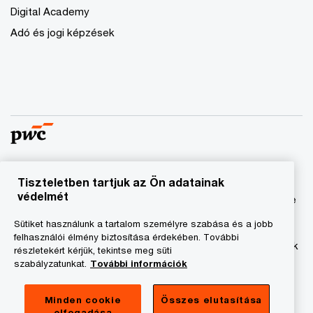
Digital Academy
Adó és jogi képzések
Tiszteletben tartjuk az Ön adatainak
© 2023 - 2026 PwC. Minden jog fenntartva. A „PwC”
védelmét
kifejezés a PricewaterhouseCoopers Könyvvizsgáló Kft.-re
és a PricewaterhouseCoopers Magyarország Kft.-re utal,
Sütiket használunk a tartalom személyre szabása és a jobb
amelyek az önálló és független jogi személyekből álló
felhasználói élmény biztosítása érdekében. További
PricewaterhouseCoopers International Limited hálózatának
részletekért kérjük, tekintse meg süti
tagja.
szabályzatunkat.
További információk
Adatkezelési tájékoztató
Minden cookie
Összes elutasítása
elfogadása