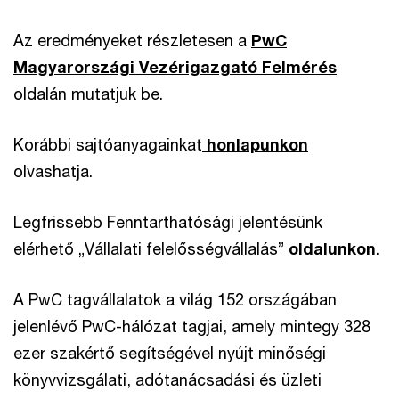
Az eredményeket részletesen a
PwC
Magyarországi Vezérigazgató Felmérés
oldalán mutatjuk be.
Korábbi sajtóanyagainkat
honlapunkon
olvashatja.
Legfrissebb Fenntarthatósági jelentésünk
elérhető „Vállalati felelősségvállalás”
oldalunkon
.
A PwC tagvállalatok a világ 152 országában
jelenlévő PwC-hálózat tagjai, amely mintegy 328
ezer szakértő segítségével nyújt minőségi
könyvvizsgálati, adótanácsadási és üzleti