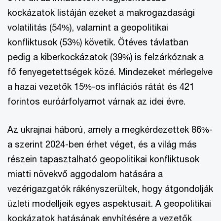
kockázatok listáján ezeket a makrogazdasági
volatilitás (54%), valamint a geopolitikai
konfliktusok (53%) követik. Ötéves távlatban
pedig a kiberkockázatok (39%) is felzárkóznak a
fő fenyegetettségek közé. Mindezeket mérlegelve
a hazai vezetők 15%-os inflációs rátát és 421
forintos euróárfolyamot várnak az idei évre.
Az ukrajnai háború, amely a megkérdezettek 86%-
a szerint 2024-ben érhet véget, és a világ más
részein tapasztalható geopolitikai konfliktusok
miatti növekvő aggodalom hatására a
vezérigazgatók rákényszerültek, hogy átgondolják
üzleti modelljeik egyes aspektusait. A geopolitikai
kockázatok hatásának enyhítésére a vezetők