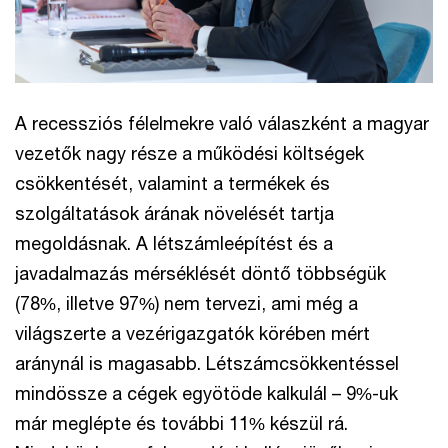
A recessziós félelmekre való válaszként a magyar
vezetők nagy része a működési költségek
csökkentését, valamint a termékek és
szolgáltatások árának növelését tartja
megoldásnak. A létszámleépítést és a
javadalmazás mérséklését döntő többségük
(78%, illetve 97%) nem tervezi, ami még a
világszerte a vezérigazgatók körében mért
aránynál is magasabb. Létszámcsökkentéssel
mindössze a cégek egyötöde kalkulál – 9%-uk
már meglépte és további 11% készül rá.