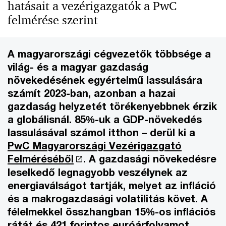
hatásait a vezérigazgatók a PwC
felmérése szerint
A magyarországi cégvezetők többsége a
világ- és a magyar gazdaság
növekedésének egyértelmű lassulására
számít 2023-ban, azonban a hazai
gazdaság helyzetét törékenyebbnek érzik
a globálisnál. 85%-uk a GDP-növekedés
lassulásával számol itthon – derül ki a
PwC Magyarországi Vezérigazgató
Felméréséből
. A gazdasági növekedésre
leselkedő legnagyobb veszélynek az
energiaválságot tartják, melyet az infláció
és a makrogazdasági volatilitás követ. A
félelmekkel összhangban 15%-os inflációs
rátát és 421 forintos euróárfolyamot