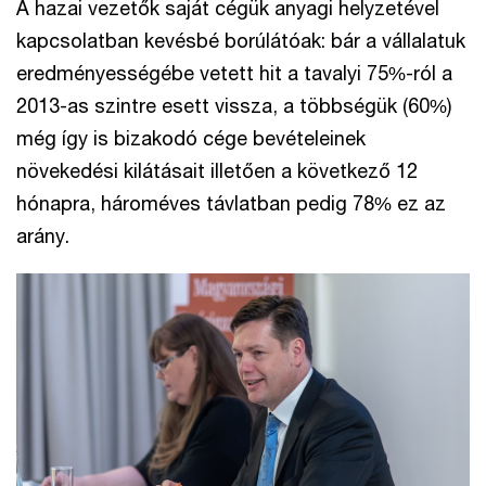
A hazai vezetők saját cégük anyagi helyzetével
kapcsolatban kevésbé borúlátóak: bár a vállalatuk
eredményességébe vetett hit a tavalyi 75%-ról a
2013-as szintre esett vissza, a többségük (60%)
még így is bizakodó cége bevételeinek
növekedési kilátásait illetően a következő 12
hónapra, hároméves távlatban pedig 78% ez az
arány.