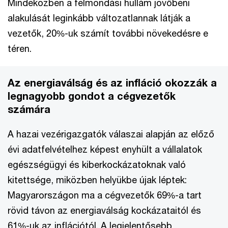
Mindeközben a felmondási hullám jövőbeni
alakulását leginkább változatlannak látják a
vezetők, 20%-uk számít további növekedésre e
téren.
Az energiaválság és az infláció okozzák a
legnagyobb gondot a cégvezetők
számára
A hazai vezérigazgatók válaszai alapján az előző
évi adatfelvételhez képest enyhült a vállalatok
egészségügyi és kiberkockázatoknak való
kitettsége, miközben helyükbe újak léptek:
Magyarországon ma a cégvezetők 69%-a tart
rövid távon az energiaválság kockázataitól és
61%-uk az inflációtól. A legjelentősebb