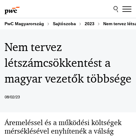
Skip
Skip
to
to
content
footer
PwC Magyarország
Sajtószoba
2023
Nem tervez lét
Nem tervez
létszámcsökkentést a
magyar vezetők többsége
08/02/23
Áremeléssel és a működési költségek
mérséklésével enyhítenék a válság