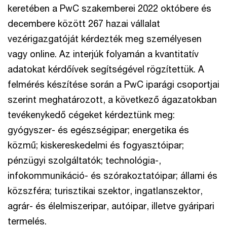
keretében a PwC szakemberei 2022 októbere és
decembere között 267 hazai vállalat
vezérigazgatóját kérdezték meg személyesen
vagy online. Az interjúk folyamán a kvantitatív
adatokat kérdőívek segítségével rögzítettük. A
felmérés készítése során a PwC iparági csoportjai
szerint meghatározott, a következő ágazatokban
tevékenykedő cégeket kérdeztünk meg:
gyógyszer- és egészségipar; energetika és
közmű; kiskereskedelmi és fogyasztóipar;
pénzügyi szolgáltatók; technológia-,
infokommunikáció- és szórakoztatóipar; állami és
közszféra; turisztikai szektor, ingatlanszektor,
agrár- és élelmiszeripar, autóipar, illetve gyáripari
termelés.