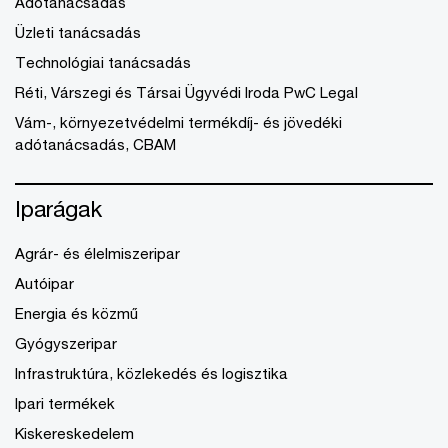
Adótanácsadás
Üzleti tanácsadás
Technológiai tanácsadás
Réti, Várszegi és Társai Ügyvédi Iroda PwC Legal
Vám-, környezetvédelmi termékdíj- és jövedéki
adótanácsadás, CBAM
Iparágak
Agrár- és élelmiszeripar
Autóipar
Energia és közmű
Gyógyszeripar
Infrastruktúra, közlekedés és logisztika
Ipari termékek
Kiskereskedelem