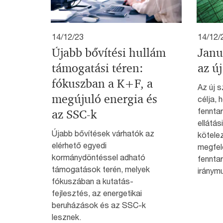
14/12/23
14/12/
Újabb bővítési hullám
Janu
támogatási téren:
az ú
fókuszban a K+F, a
Az új 
megújuló energia és
célja, 
fenntar
az SSC-k
ellátási
Újabb bővítések várhatók az
kötelez
elérhető egyedi
megfele
kormánydöntéssel adható
fennta
támogatások terén, melyek
iránym
fókuszában a kutatás-
fejlesztés, az energetikai
beruházások és az SSC-k
lesznek.