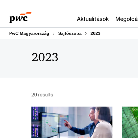
Skip
Skip
to
to
Aktualitások
Megoldá
content
footer
PwC Magyarország
Sajtószoba
2023
2023
20 results