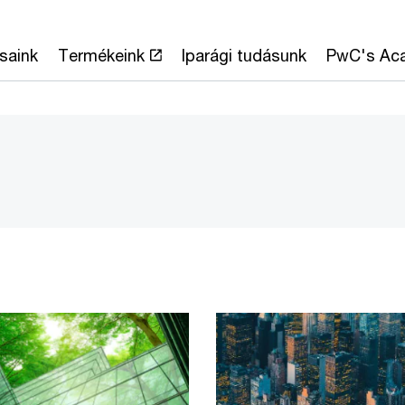
saink
Termékeink
Iparági tudásunk
PwC's Ac