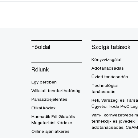
Főoldal
Szolgáltatások
Könyvvizsgálat
Adótanácsadás
Rólunk
Üzleti tanácsadás
Egy percben
Technológiai
Vállalati fenntarthatóság
tanácsadás
Panaszbejelentés
Réti, Várszegi és Társa
Ügyvédi Iroda PwC Leg
Etikai kódex
Vám-, környezetvédelm
Harmadik Fél Globális
termékdíj- és jövedéki
Magatartási Kódexe
adótanácsadás, CBAM
Online ajánlatkérés