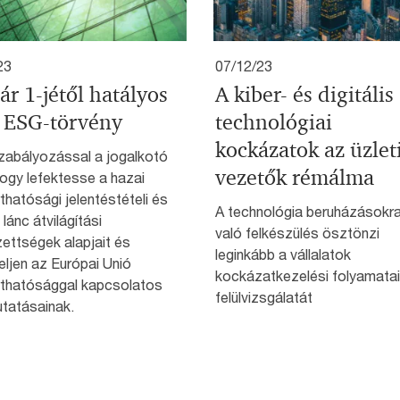
23
07/12/23
ár 1-jétől hatályos
A kiber- és digitális
j ESG-törvény
technológiai
kockázatok az üzlet
szabályozással a jogalkotó
vezetők rémálma
hogy lefektesse a hazai
thatósági jelentéstételi és
A technológia beruházásokr
 lánc átvilágítási
való felkészülés ösztönzi
ettségek alapjait és
leginkább a vállalatok
ljen az Európai Unió
kockázatkezelési folyamata
rthatósággal kapcsolatos
felülvizsgálatát
utatásainak.