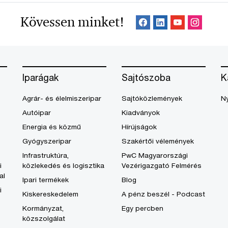
Kövessen minket!
Iparágak
Sajtószoba
K
Agrár- és élelmiszeripar
Sajtóközlemények
Ny
Autóipar
Kiadványok
Energia és közmű
Hírújságok
Gyógyszeripar
Szakértői vélemények
Infrastruktúra,
PwC Magyarországi
i
közlekedés és logisztika
Vezérigazgató Felmérés
al
Ipari termékek
Blog
i
Kiskereskedelem
A pénz beszél - Podcast
Kormányzat,
Egy percben
közszolgálat