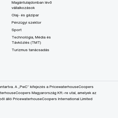
Magántulajdonban lévő
vállalkozások
Olaj- és gázipar
Pénzügyi szektor
Sport
Technológia, Média és
Távközlés (TMT)
Turizmus tanácsadás
nntartva. A „PwC” kifejezés a PricewaterhouseCoopers
aterhouseCoopers Magyarország Kft.-re utal, amelyek az
ből álló PricewaterhouseCoopers International Limited