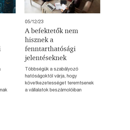
05/12/23
A befektetők nem
hisznek a
i
fenntarthatósági
jelentéseknek
a
Többségük a szabályozó
hatóságoktól várja, hogy
következetességet teremtsenek
inak
a vállalatok beszámolóiban