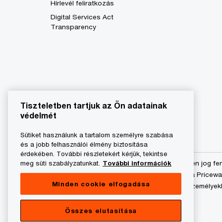
Hírlevél feliratkozás
Digital Services Act
Transparency
Tiszteletben tartjuk az Ön adatainak
védelmét
Sütiket használunk a tartalom személyre szabása
és a jobb felhasználói élmény biztosítása
érdekében. További részletekért kérjük, tekintse
© 2023 - 2026 PwC. Minden jog fe
meg süti szabályzatunkat.
További információk
Könyvvizsgáló Kft.-re és a Pricew
Minden cookie elfogadása
önálló és független jogi személyek
hálózatának tagja.
Összes elutasítása