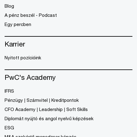
Blog
A pénz beszél - Podcast
Egy percben
Karrier
Nyitott pozícióink
PwC's Academy
IFRS
Pénzügy | Számvitel | Kreditpontok
CFO Academy | Leadership | Soft Skills
Diplomát nyújtó és angol nyelvű képzések
ESG
M&A szakértő menedzser képzés