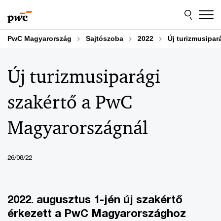
Skip
Skip
to
to
content
footer
PwC Magyarország
Sajtószoba
2022
Új turizmusipa
Új turizmusiparági
szakértő a PwC
Magyarországnál
26/08/22
2022. augusztus 1-jén új szakértő
érkezett a PwC Magyarországhoz