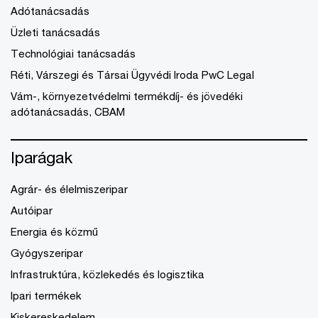
Adótanácsadás
Üzleti tanácsadás
Technológiai tanácsadás
Réti, Várszegi és Társai Ügyvédi Iroda PwC Legal
Vám-, környezetvédelmi termékdíj- és jövedéki
adótanácsadás, CBAM
Iparágak
Agrár- és élelmiszeripar
Autóipar
Energia és közmű
Gyógyszeripar
Infrastruktúra, közlekedés és logisztika
Ipari termékek
Kiskereskedelem