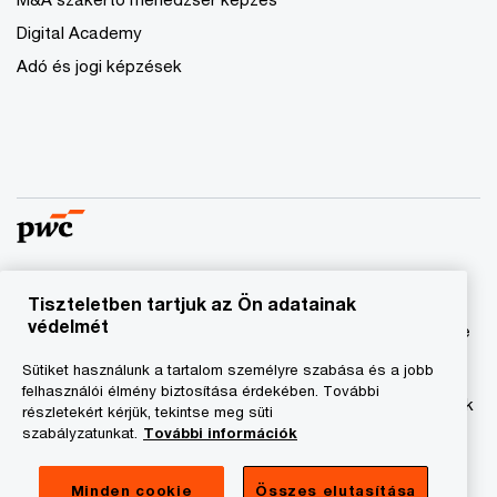
Digital Academy
Adó és jogi képzések
Tiszteletben tartjuk az Ön adatainak
© 2023 - 2026 PwC. Minden jog fenntartva. A „PwC”
védelmét
kifejezés a PricewaterhouseCoopers Könyvvizsgáló Kft.-re
és a PricewaterhouseCoopers Magyarország Kft.-re utal,
Sütiket használunk a tartalom személyre szabása és a jobb
amelyek az önálló és független jogi személyekből álló
felhasználói élmény biztosítása érdekében. További
PricewaterhouseCoopers International Limited hálózatának
részletekért kérjük, tekintse meg süti
tagja.
szabályzatunkat.
További információk
Adatkezelési tájékoztató
Minden cookie
Összes elutasítása