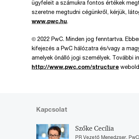
ügyfeleit a számukra fontos értékek me
szeretne megtudni cégünkről, kérjük, lát
www.pwc.hu
.
© 2022 PwC. Minden jog fenntartva. Eb
kifejezés a PwC hálózatra és/vagy a magya
amelyek önálló jogi személyek. További in
http://www.pwc.com/structure
webolda
Kapcsolat
Szőke Cecília
PR Vezető Menedzser, PwC