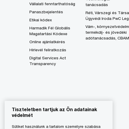
Vállalati fenntarthatóság
tanácsadás
Panaszbejelentés
Réti, Várszegi és Társa
Ügyvédi Iroda PwC Leg
Etikai kódex
Vám-, környezetvédelm
Harmadik Fél Globális
termékdíj- és jövedéki
Magatartási Kódexe
adótanácsadás, CBAM
Online ajánlatkérés
Hírlevél feliratkozás
Digital Services Act
Transparency
Tiszteletben tartjuk az Ön adatainak
védelmét
Sütiket használunk a tartalom személyre szabása