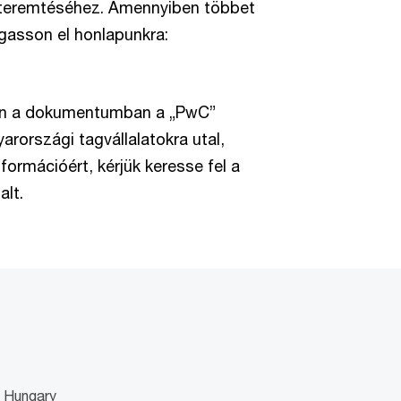
gteremtéséhez. Amennyiben többet
ogasson el honlapunkra:
ben a dokumentumban a „PwC”
rországi tagvállalatokra utal,
formációért, kérjük keresse fel a
lt.
 Hungary