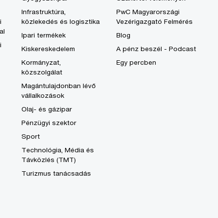
Infrastruktúra,
PwC Magyarországi
i
közlekedés és logisztika
Vezérigazgató Felmérés
al
Ipari termékek
Blog
i
Kiskereskedelem
A pénz beszél - Podcast
Kormányzat,
Egy percben
közszolgálat
Magántulajdonban lévő
vállalkozások
Olaj- és gázipar
Pénzügyi szektor
Sport
Technológia, Média és
Távközlés (TMT)
Turizmus tanácsadás