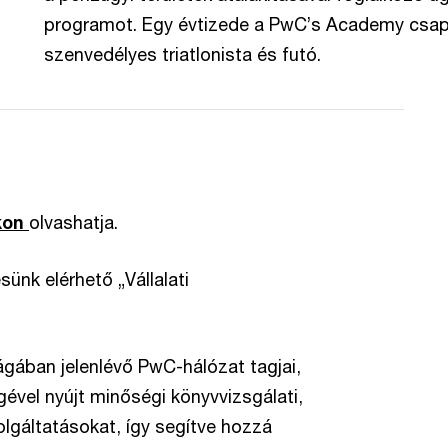
programot. Egy évtizede a PwC’s Academy csapa
szenvedélyes triatlonista és futó.
kon
olvashatja.
ünk elérhető „Vállalati
gában jelenlévő PwC-hálózat tagjai,
ével nyújt minőségi könyvvizsgálati,
lgáltatásokat, így segítve hozzá