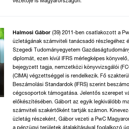
vezetője is Magyarországon.
Halmosi Gábor
(39) 2011-ben csatlakozott a P
üzletágának számviteli tanácsadó részlegéhez
Szegedi Tudományegyetem Gazdaságtudományi
diplomát, ezen kívül IFRS mérlegképes könyvelő
bejegyzett tagja, nemzetközi könyvvizsgálói (FC
(CIMA) végzettséggel is rendelkezik. Fő szakter
Beszámolási Standardok (IFRS) szerint beszámo
cégcsoportok támogatása. Jelentős szerepet vál
előkészítésében. Gábort az egyik legkiválóbb m
számviteli szakértőként tartják számon. Kinevez
üzletág részeként, Gábor vezeti a PwC Magyaro
a pénzügyi területek átalakításával foglalkozó ú