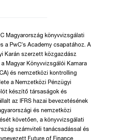
wC Magyarország könyvvizsgálati
 és a PwC’s Academy csapatához. A
 Karán szerzett közgazdász
, a Magyar Könyvvizsgálói Kamara
CA) és nemzetközi kontrolling
ülete a Nemzetközi Pénzügyi
lót készítő társaságok és
lalt az IFRS hazai bevezetésének
agyarországi és nemzetközi
ését követően, a könyvvizsgálati
rszág számviteli tanácsadással és
gynevezett Future of Finance