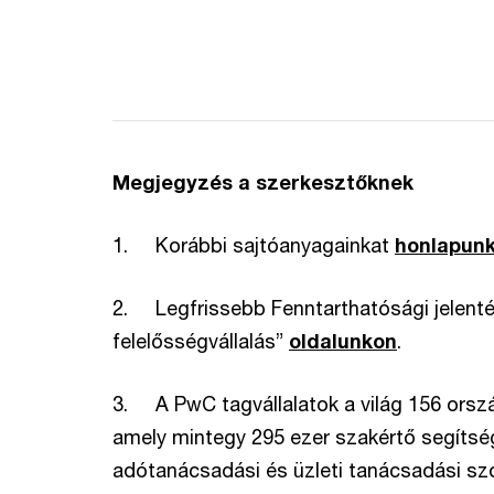
Megjegyzés a szerkesztőknek
1. Korábbi sajtóanyagainkat
honlapun
2. Legfrissebb Fenntarthatósági jelentés
felelősségvállalás”
oldalunkon
.
3. A PwC tagvállalatok a világ 156 orszá
amely mintegy 295 ezer szakértő segítség
adótanácsadási és üzleti tanácsadási szo