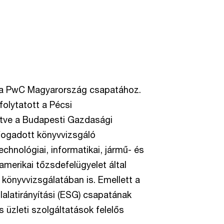
t a PwC Magyarország csapatához.
olytatott a Pécsi
ve a Budapesti Gazdasági
fogadott könyvvizsgáló
chnológiai, informatikai, jármű- és
 amerikai tőzsdefelügyelet által
 könyvvizsgálatában is. Emellett a
lalatirányítási (ESG) csapatának
s üzleti szolgáltatások felelős