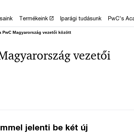
saink
Termékeink
Iparági tudásunk
PwC's Ac
 a PwC Magyarország vezetői között
 Magyarország vezetői
mel jelenti be két új