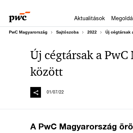
Skip
Skip
to
to
Aktualitások
Megoldá
content
footer
PwC Magyarország
Sajtószoba
2022
Új cégtársak
Új cégtársak a PwC
között
01/07/22
A PwC Magyarország öröm