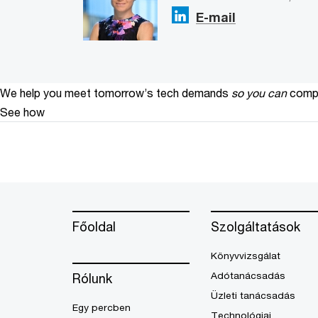
E-mail
We help you meet tomorrow’s tech demands
so you can
compe
See how
Főoldal
Szolgáltatások
Könyvvizsgálat
Adótanácsadás
Rólunk
Üzleti tanácsadás
Egy percben
Technológiai