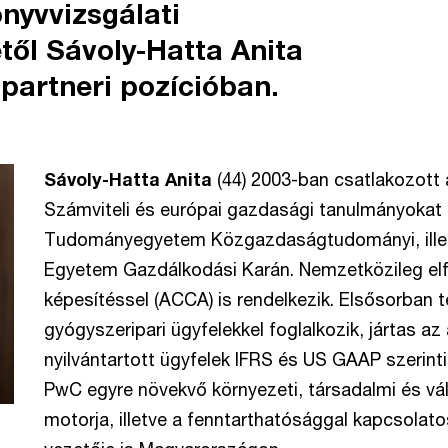
önyvvizsgálati
étől Sávoly-Hatta Anita
 partneri pozícióban.
Sávoly-Hatta Anita
(44) 2003-ban csatlakozot
Számviteli és európai gazdasági tanulmányokat f
Tudományegyetem Közgazdaságtudományi, illet
Egyetem Gazdálkodási Karán. Nemzetközileg el
képesítéssel (ACCA) is rendelkezik. Elsősorban te
gyógyszeripari ügyfelekkel foglalkozik, jártas az
nyilvántartott ügyfelek IFRS és US GAAP szerinti
PwC egyre növekvő környezeti, társadalmi és vál
motorja, illetve a fenntarthatósággal kapcsolato