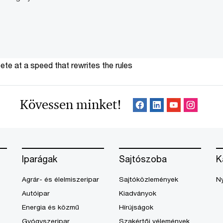
te at a speed that rewrites the rules
Kövessen minket!
Iparágak
Sajtószoba
K
Agrár- és élelmiszeripar
Sajtóközlemények
Ny
Autóipar
Kiadványok
Energia és közmű
Hírújságok
Gyógyszeripar
Szakértői vélemények