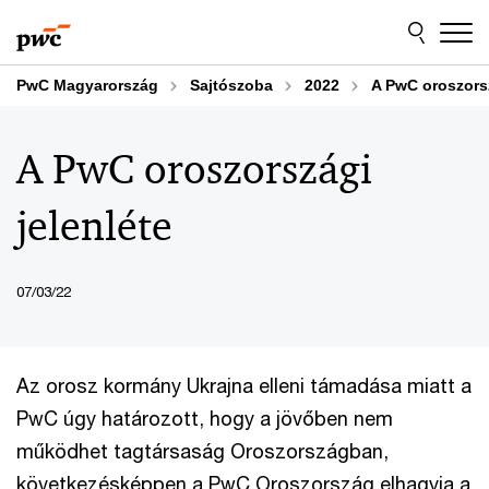
Skip
Skip
to
to
content
footer
PwC Magyarország
Sajtószoba
2022
A PwC oroszorsz
A PwC oroszországi
jelenléte
07/03/22
Az orosz kormány Ukrajna elleni támadása miatt a
PwC úgy határozott, hogy a jövőben nem
működhet tagtársaság Oroszországban,
következésképpen a PwC Oroszország elhagyja a