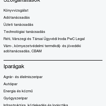
Könyvvizsgálat
Adótanácsadás
Üzleti tanácsadás
Technológiai tanácsadás
Réti, Várszegi és Társai Ügyvédi Iroda PwC Legal
Vám-, környezetvédelmi termékdíj- és jövedéki
adótanácsadás, CBAM
Iparágak
Agrár- és élelmiszeripar
Autóipar
Energia és közmű
Gyógyszeripar
Infrastruktúra, közlekedés és logisztika