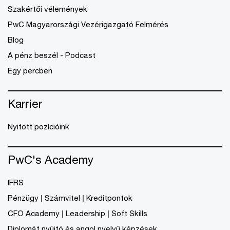
Szakértői vélemények
PwC Magyarországi Vezérigazgató Felmérés
Blog
A pénz beszél - Podcast
Egy percben
Karrier
Nyitott pozícióink
PwC's Academy
IFRS
Pénzügy | Számvitel | Kreditpontok
CFO Academy | Leadership | Soft Skills
Diplomát nyújtó és angol nyelvű képzések