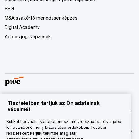
ESG
M&A szakértő menedzser képzés
Digital Academy
Adó és jogi képzések
Tiszteletben tartjuk az Ön adatainak
© 2023 - 2026 PwC. Minden jog fenntartva. A „PwC”
védelmét
kifejezés a PricewaterhouseCoopers Könyvvizsgáló Kft.-re
és a PricewaterhouseCoopers Magyarország Kft.-re utal,
Sütiket használunk a tartalom személyre szabása és a jobb
amelyek az önálló és független jogi személyekből álló
felhasználói élmény biztosítása érdekében. További
PricewaterhouseCoopers International Limited hálózatának
részletekért kérjük, tekintse meg süti
tagja.