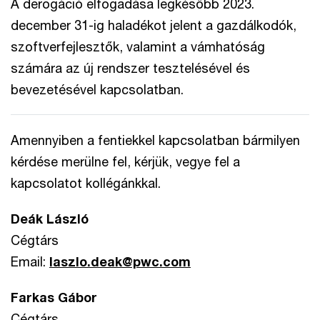
A derogáció elfogadása legkésőbb 2023.
december 31-ig haladékot jelent a gazdálkodók,
szoftverfejlesztők, valamint a vámhatóság
számára az új rendszer tesztelésével és
bevezetésével kapcsolatban.
Amennyiben a fentiekkel kapcsolatban bármilyen
kérdése merülne fel, kérjük, vegye fel a
kapcsolatot kollégánkkal.
Deák László
Cégtárs
Email:
laszlo.deak@pwc.com
Farkas Gábor
Cégtárs