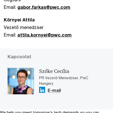
Email:
gabor.farkas@pwc.com
Környei Attila
Vezető menedzser
Email:
attila.kornyei@pwc.com
Kapcsolat
Szőke Cecília
PR Vezető Menedzser, PwC
Hungary
E-mail
We help you meet tomorrow’s tech demands
so you can