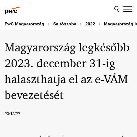
Skip
Skip
to
to
content
footer
PwC Magyarország
Sajtószoba
2022
Magyarország l
Magyarország legkésőbb
2023. december 31-ig
halaszthatja el az e-VÁM
bevezetését
20/12/22