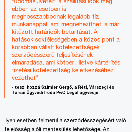
tudomásulvételt, a szállítási idők még
ebben az esetben is
meghosszabbodnak legalább tíz
munkanappal, ami megnehezítheti a már
kitűzött határidők betartását. A
hatások sokféleségében a közös pont a
korábban vállalt kötelezettségek
szerződésszerű teljesítésének
elmaradása, ami kötbér, illetve kártérítés
fizetési kötelezettség keletkezéséhez
vezethet”
- teszi hozzá Szimler Gergő, a Réti, Várszegi és
Társai Ügyvédi Iroda PwC Legal ügyvédje.
Ilyen esetben felmerül a szerződésszegésért való
felelősség alóli mentesülés lehetősége. Az