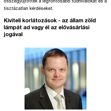
összegyűjtötték a legfontosabb tudnivalókat és a
tisztázatlan kérdéseket.
Kiviteli korlátozások - az állam zöld
lámpát ad vagy él az elővásárlási
jogával