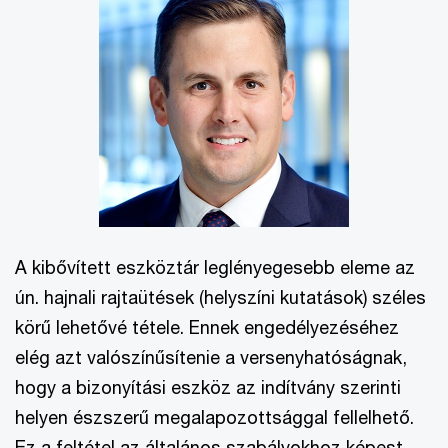
A kibővített eszköztár leglényegesebb eleme az
ún. hajnali rajtaütések (helyszíni kutatások) széles
körű lehetővé tétele. Ennek engedélyezéséhez
elég azt valószínűsítenie a versenyhatóságnak,
hogy a bizonyítási eszköz az indítvány szerinti
helyen észszerű megalapozottsággal fellelhető.
Ez a feltétel az általános szabályokhoz képest