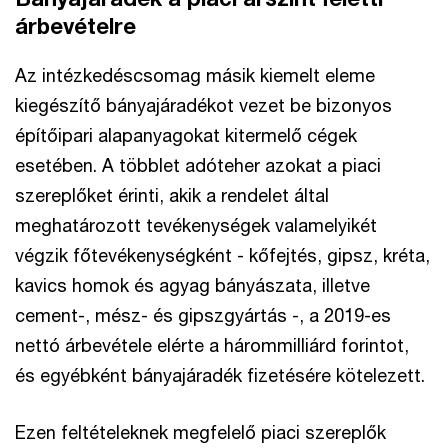
árbevételre
Az intézkedéscsomag másik kiemelt eleme
kiegészítő bányajáradékot vezet be bizonyos
építőipari alapanyagokat kitermelő cégek
esetében. A többlet adóteher azokat a piaci
szereplőket érinti, akik a rendelet által
meghatározott tevékenységek valamelyikét
végzik főtevékenységként - kőfejtés, gipsz, kréta,
kavics homok és agyag bányászata, illetve
cement-, mész- és gipszgyártás -, a 2019-es
nettó árbevétele elérte a hárommilliárd forintot,
és egyébként bányajáradék fizetésére kötelezett.
Ezen feltételeknek megfelelő piaci szereplők