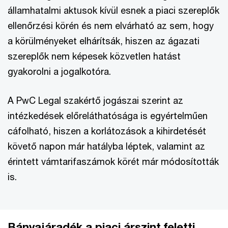
államhatalmi aktusok kívül esnek a piaci szereplők
ellenőrzési körén és nem elvárható az sem, hogy
a körülményeket elhárítsák, hiszen az ágazati
szereplők nem képesek közvetlen hatást
gyakorolni a jogalkotóra.
A PwC Legal szakértő jogászai szerint az
intézkedések előreláthatósága is egyértelműen
cáfolható, hiszen a korlátozások a kihirdetését
követő napon már hatályba léptek, valamint az
érintett vámtarifaszámok körét már módosították
is.
Bányajáradék a piaci árszint feletti