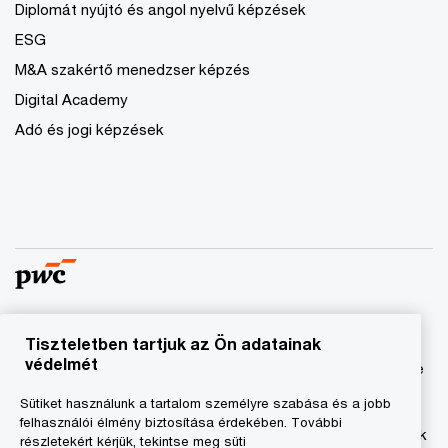
Diplomát nyújtó és angol nyelvű képzések
ESG
M&A szakértő menedzser képzés
Digital Academy
Adó és jogi képzések
Tiszteletben tartjuk az Ön adatainak
© 2023 - 2026 PwC. Minden jog fenntartva. A „PwC”
védelmét
kifejezés a PricewaterhouseCoopers Könyvvizsgáló Kft.-re
és a PricewaterhouseCoopers Magyarország Kft.-re utal,
Sütiket használunk a tartalom személyre szabása és a jobb
amelyek az önálló és független jogi személyekből álló
felhasználói élmény biztosítása érdekében. További
PricewaterhouseCoopers International Limited hálózatának
részletekért kérjük, tekintse meg süti