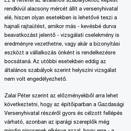
rendkívül alacsony mércét állít a versenyhivatal
elé, hiszen olyan esetekben is lehetővé teszi a
hajnali rajtaütést, amikor más - kevésbé durva
beavatkozást jelentő - vizsgálati cselekmény is
eredményre vezethetne, vagy akár a bizonyítási
eszközt a vállalkozás önként is rendelkezésre
bocsátaná. Az utóbbi esetekben eddig az
általános szabályok szerint helyszíni vizsgálat
nem volt engedélyezhető.
Zalai Péter szerint az előzményekből arra lehet
következtetni, hogy az építőiparban a Gazdasági
Versenyhivatal részéről gyors és célzott fellépés
várható, azonban az iparági szereplők még
mindig nincsenek elkésve azzal, hogy erre - a