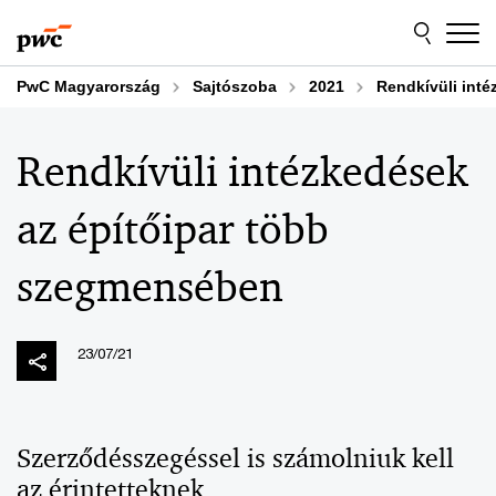
Skip
Skip
to
to
content
footer
PwC Magyarország
Sajtószoba
2021
Rendkívüli inté
Rendkívüli intézkedések
az építőipar több
szegmensében
23/07/21
Szerződésszegéssel is számolniuk kell
az érintetteknek