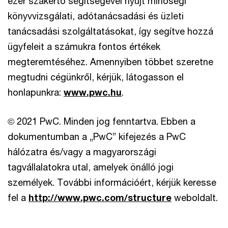
ezer szakértő segítségével nyújt minőségi
könyvvizsgálati, adótanácsadási és üzleti
tanácsadási szolgáltatásokat, így segítve hozzá
ügyfeleit a számukra fontos értékek
megteremtéséhez. Amennyiben többet szeretne
megtudni cégünkről, kérjük, látogasson el
honlapunkra:
www.pwc.hu
.
© 2021 PwC. Minden jog fenntartva. Ebben a
dokumentumban a „PwC” kifejezés a PwC
hálózatra és/vagy a magyarországi
tagvállalatokra utal, amelyek önálló jogi
személyek. További információért, kérjük keresse
fel a
http://www.pwc.com/structure
weboldalt.