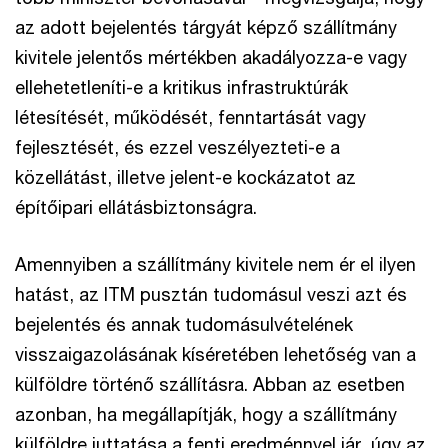
az adott bejelentés tárgyát képző szállítmány
kivitele jelentős mértékben akadályozza-e vagy
ellehetetleníti-e a kritikus infrastruktúrák
létesítését, működését, fenntartását vagy
fejlesztését, és ezzel veszélyezteti-e a
közellátást, illetve jelent-e kockázatot az
építőipari ellátásbiztonságra.
Amennyiben a szállítmány kivitele nem ér el ilyen
hatást, az ITM pusztán tudomásul veszi azt és
bejelentés és annak tudomásulvételének
visszaigazolásának kíséretében lehetőség van a
külföldre történő szállításra. Abban az esetben
azonban, ha megállapítják, hogy a szállítmány
külföldre juttatása a fenti eredménnyel jár, úgy az