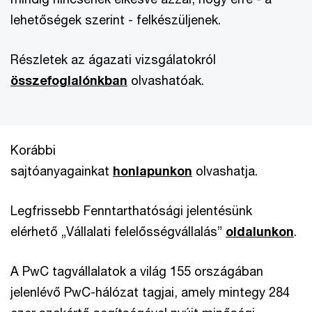
lehetőségek szerint - felkészüljenek.
Részletek az ágazati vizsgálatokról
összefoglalónkban
olvashatóak.
Korábbi
sajtóanyagainkat
honlapunkon
olvashatja.
Legfrissebb Fenntarthatósági jelentésünk
elérhető „Vállalati felelősségvállalás”
oldalunkon
.
A PwC tagvállalatok a világ 155 országában
jelenlévő PwC-hálózat tagjai, amely mintegy 284