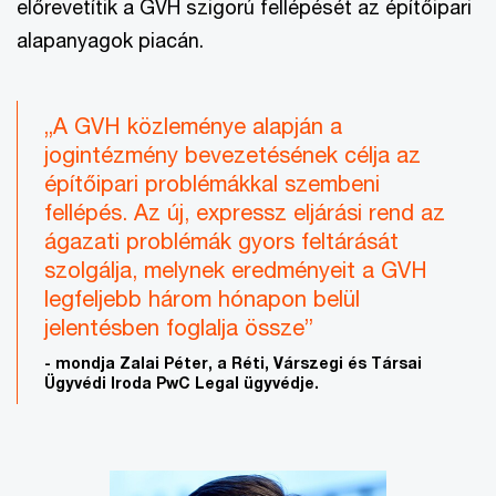
előrevetítik a GVH szigorú fellépését az építőipari
alapanyagok piacán.
„A GVH közleménye alapján a
jogintézmény bevezetésének célja az
építőipari problémákkal szembeni
fellépés. Az új, expressz eljárási rend az
ágazati problémák gyors feltárását
szolgálja, melynek eredményeit a GVH
legfeljebb három hónapon belül
jelentésben foglalja össze”
- mondja Zalai Péter, a Réti, Várszegi és Társai
Ügyvédi Iroda PwC Legal ügyvédje.