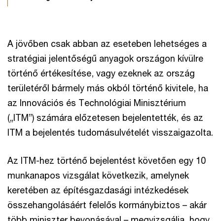
A jövőben csak abban az eseteben lehetséges a
stratégiai jelentőségű anyagok országon kívülre
történő értékesítése, vagy ezeknek az ország
területéről bármely más okból történő kivitele, ha
az Innovációs és Technológiai Minisztérium
(„ITM”) számára előzetesen bejelentették, és az
ITM a bejelentés tudomásulvételét visszaigazolta.
Az ITM-hez történő bejelentést követően egy 10
munkanapos vizsgálat következik, amelynek
keretében az építésgazdasági intézkedések
összehangolásáért felelős kormánybiztos – akár
több miniszter bevonásával – megvizsgálja, hogy