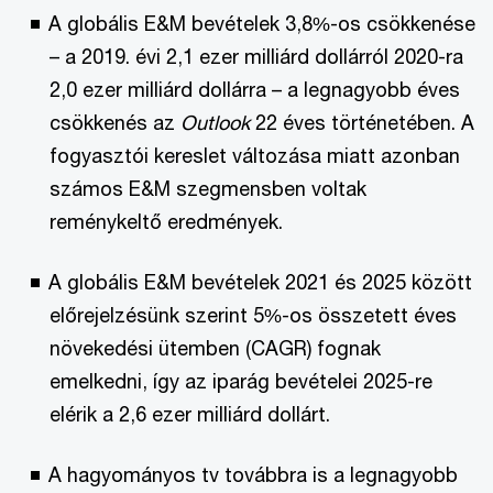
A globális E&M bevételek 3,8%-os csökkenése
– a 2019. évi 2,1 ezer milliárd dollárról 2020-ra
2,0 ezer milliárd dollárra – a legnagyobb éves
csökkenés az
Outlook
22 éves történetében. A
fogyasztói kereslet változása miatt azonban
számos E&M szegmensben voltak
reménykeltő eredmények.
A globális E&M bevételek 2021 és 2025 között
előrejelzésünk szerint 5%-os összetett éves
növekedési ütemben (CAGR) fognak
emelkedni, így az iparág bevételei 2025-re
elérik a 2,6 ezer milliárd dollárt.
A hagyományos tv továbbra is a legnagyobb