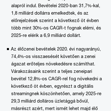
alapról indul. Bevételei 2020-ban 31,7%-kal,
1,8 milliárd dollárra emelkedtek, és az
előrejelzések szerint a következő öt évben
több mint 30%-os CAGR-t fognak elérni, és
2025-re elérik a 6,9 milliárd dollárt.
Az élőzenei bevételek 2020. évi nagyarányú,
74,4%-os visszaesését követően a zenei
ágazat erőteljes növekedésre számíthat.
Várakozásaink szerint a teljes zeneipari
bevétel 12,8%-os CAGR-rel fog növekedni a
következő öt évben, egyrészt a digitális
streamingnek köszönhetően, amely 2025-re
29,3 milliárd dolláros üzletággá bővül,
másrészt azért, mert ismét lehet majd élő