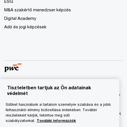
ESG
M&A szakértő menedzser képzés
Digital Academy
Adó és jogi képzések
Tiszteletben tartjuk az Ön adatainak
© 2023 - 2026 PwC. Minden jog fenntartva. A „PwC”
védelmét
kifejezés a PricewaterhouseCoopers Könyvvizsgáló Kft.-re
és a PricewaterhouseCoopers Magyarország Kft.-re utal,
Sütiket használunk a tartalom személyre szabása és a jobb
amelyek az önálló és független jogi személyekből álló
felhasználói élmény biztosítása érdekében. További
PricewaterhouseCoopers International Limited hálózatának
részletekért kérjük, tekintse meg süti
tagja.
szabályzatunkat.
További információk