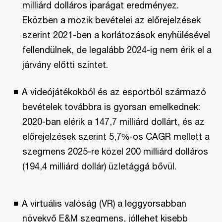
milliárd dolláros iparágat eredményez.
Eközben a mozik bevételei az előrejelzések
szerint 2021-ben a korlátozások enyhülésével
fellendülnek, de legalább 2024-ig nem érik el a
járvány előtti szintet.
A videójátékokból és az esportból származó
bevételek továbbra is gyorsan emelkednek:
2020-ban elérik a 147,7 milliárd dollárt, és az
előrejelzések szerint 5,7%-os CAGR mellett a
szegmens 2025-re közel 200 milliárd dolláros
(194,4 milliárd dollár) üzletággá bővül.
A virtuális valóság (VR) a leggyorsabban
növekvő E&M szegmens, jóllehet kisebb