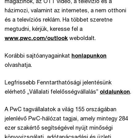
magazinok, az OTT videó, a televízió és a
házimozi, valamint az internetes, a nem otthoni
és a televíziós reklám. Ha többet szeretne
megtudni, kérjük, keresse fel a
www.pwc.com/outlook
weboldalt.
Korábbi sajtóanyagainkat
honlapunkon
olvashatja.
Legfrissebb Fenntarthatósági jelentésünk
elérhető „Vállalati felelősségvállalás”
oldalunkon
.
A PwC tagvállalatok a világ 155 országában
jelenlévő PwC-hálózat tagjai, amely mintegy 284
ezer szakértő segítségével nyújt minőségi
könyvvizsgálati, adótanácsadási és üzleti