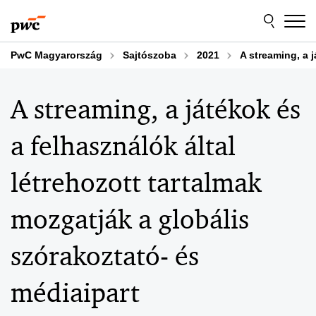
Skip
Skip
to
to
content
footer
PwC Magyarország
Sajtószoba
2021
A streaming, a 
A streaming, a játékok és
a felhasználók által
létrehozott tartalmak
mozgatják a globális
szórakoztató- és
médiaipart