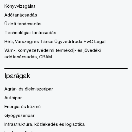
Könyvvizsgálat
Adótanácsadás
Üzleti tanácsadás
Technológiai tanácsadás
Réti, Várszegi és Társai Ügyvédi Iroda PwC Legal
Vám-, környezetvédelmi termékdíj- és jövedéki
adótanácsadás, CBAM
Iparágak
Agrár- és élelmiszeripar
Autóipar
Energia és közmű
Gyógyszeripar
Infrastruktúra, közlekedés és logisztika