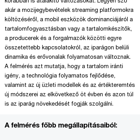
korábban is átalakító változásokat. Legyen szó
akár a mozijegybevételek streaming platformokra
költözéséről, a mobil eszközök dominanciájáról a
tartalomfogyasztásban vagy a tartalomkészítők,
a producerek és a forgalmazók közötti egyre
összetettebb kapcsolatokról, az iparágon belüli
dinamika és erővonalak folyamatosan változnak.
A felmérés azt mutatja, hogy a tartalom iránti
igény, a technológia folyamatos fejlődése,
valamint az új üzleti modellek és az értékteremtés
új módszerei az elkövetkező öt évben és azon túl
is az iparág növekedését fogják szolgálni.
A felmérés főbb megállapításaiból: