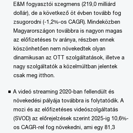
E&M fogyasztói szegmens (219,0 milliárd
dollár), de a következő öt évben tovább fog
zsugorodni (-1,2%-os CAGR). Mindeközben
Magyarországon továbbra is nagyon magas
az előfizetéses tv aránya, részben ennek
köszönhetően nem növekedtek olyan
dinamikusan az OTT szolgáltatások, illetve a
nagy szolgáltatók a közelmúltban jelentek
csak meg itthon.
A videó streaming 2020-ban fellendült és
növekedési pályája továbbra is folytatódik. A
mozi és az előfizetéses videószolgáltatás
(SVOD) az előrejelzések szerint 2025-ig 10,6%-
os CAGR-rel fog növekedni, ami egy 81,3