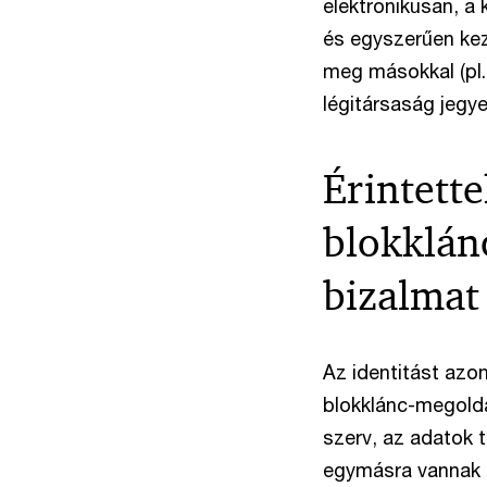
elektronikusan, a 
és egyszerűen kez
meg másokkal (pl.
légitársaság jegye
Érintett
blokklánc
bizalmat 
Az identitást az
blokklánc-megoldá
szerv, az adatok t
egymásra vannak u