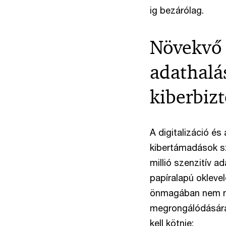
ig bezárólag.
Növekvő 
adathalás
kiberbiz
A digitalizáció é
kibertámadások sz
millió szenzitív a
papíralapú okleve
önmagában nem ny
megrongálódására
kell kötnie: