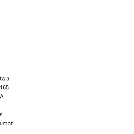
ta a
 165
 A
s
zumot