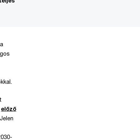
teljes
ta
ágos
kkal.
t
k
előző
 Jelen
2030-