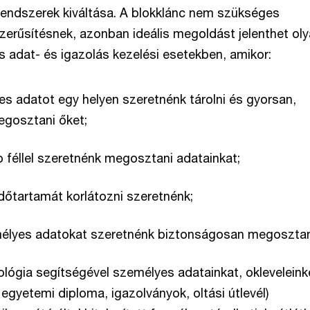
i rendszerek kiváltása. A blokklánc nem szükséges
szerűsítésnek, azonban ideális megoldást jelenthet ol
s adat- és igazolás kezelési esetekben, amikor:
s adatot egy helyen szeretnénk tárolni és gyorsan,
gosztani őket;
 féllel szeretnénk megosztani adatainkat;
dőtartamát korlátozni szeretnénk;
mélyes adatokat szeretnénk biztonságosan megosztan
ológia segítségével személyes adatainkat, okleveleink
. egyetemi diploma, igazolványok, oltási útlevél)