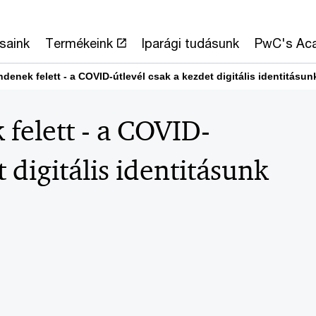
saink
Termékeink
Iparági tudásunk
PwC's Ac
denek felett - a COVID-útlevél csak a kezdet digitális identitásu
felett - a COVID-
t digitális identitásunk