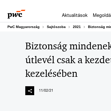
Skip
Skip
to
to
Aktualitások
Megoldá
content
footer
PwC Magyarország
Sajtószoba
2021
Biztonság min
Biztonság mindenek 
útlevél csak a kezde
kezelésében
11/02/21