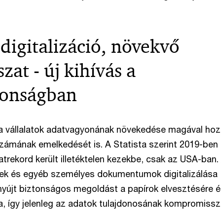
digitalizáció, növekvő
zat - új kihívás a
tonságban
s a vállalatok adatvagyonának növekedése magával hoz
ámának emelkedését is. A Statista szerint 2019-ben
datrekord került illetéktelen kezekbe, csak az USA-ban.
lek és egyéb személyes dokumentumok digitalizálása
újt biztonságos megoldást a papírok elvesztésére é
, így jelenleg az adatok tulajdonosának kompromiss