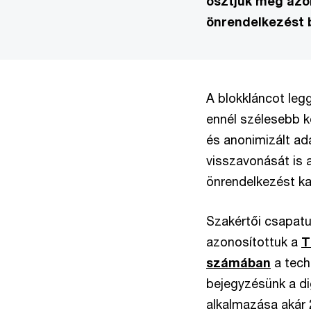
osztjuk meg azok
önrendelkezést 
A blokkláncot leg
ennél szélesebb k
és anonimizált ad
visszavonását is a
önrendelkezést ka
Szakértői csapatu
azonosítottuk a
T
számában
a tech
bejegyzésünk a dig
alkalmazása akár 2