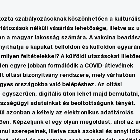
kozta szabályozásoknak köszönhetően a kulturáli
látozások nélküli vásárlás lehetősége, illetve az 
ban a magyar lakosság számára. A vakcina beadás
ithatja e kapukat belföldön és külföldön egyarán
milyen feltételekkel? A külföldi utazásokat illetőe
ten egyre jobban formálódik a COVID-útlevélnek
lt oltási bizonyítvány rendszere, mely várhatóan
 egyes országokba való belépéshez. Az oltási
 egyszerűen, digitális úton lehet majd bemutatni,
szségügyi adatainkat és beoltottságunk tényét.
l azonban a kétely az elektronikus adattárolás
tően. Képzeljünk el egy olyan megoldást, ahol az 
ul szerepelnek, illetve csak azokkal és annyi idő