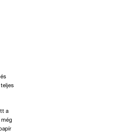
t
 és
teljes
tt a
y még
papír