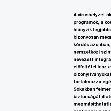
A vírushelyzet o
programok, a kor
hiányzik legjob
bizonyosan megny
kérdés azonban, 
nemzetközi szin
nevezett integrá
előfeltétel lesz
bizonyítványokat
tartalmazza egé
Sokakban felmerü
biztonságát ille
megmásíthatatlan