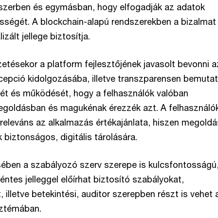
szerben és egymásban, hogy elfogadják az adatok
ességét. A blockchain-alapú rendszerekben a bizalmat
zált jellege biztosítja.
tésekor a platform fejlesztőjének javasolt bevonni a
ncepció kidolgozásába, illetve transzparensen bemutat
sét és működését, hogy a felhasználók valóban
goldásban és magukénak érezzék azt. A felhasználó
releváns az alkalmazás értékajánlata, hiszen megoldá
biztonságos, digitális tárolására.
sében a szabályozó szerv szerepe is kulcsfontosságú,
ntes jelleggel előírhat biztosító szabályokat,
lletve betekintési, auditor szerepben részt is vehet 
sztémában.