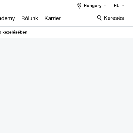
Hungary
HU
Keresés
ademy
Rólunk
Karrier
nk kezelésében