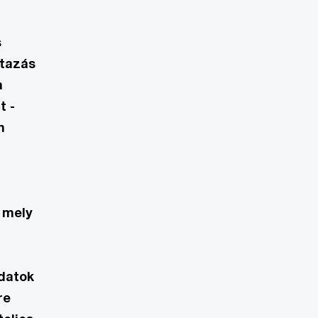
s
utazás
a
t -
n
 mely
adatok
re