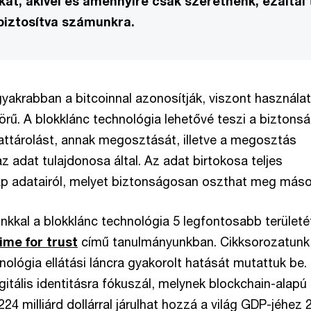
at, akivel és amennyire csak szeretnénk, ezáltal 
biztosítva számunkra.
gyakrabban a bitcoinnal azonosítják, viszont használa
örű. A blokklánc technológia lehetővé teszi a biztons
attárolást, annak megosztását, illetve a megosztás
z adat tulajdonosa által. Az adat birtokosa teljes
p adatairól, melyet biztonságosan oszthat meg máso
nkkal a blokklánc technológia 5 legfontosabb területé
ime for trust
című tanulmányunkban. Cikksorozatun
nológia ellátási láncra gyakorolt hatását mutattuk be.
itális identitásra fókuszál, melynek blockchain-alapú
24 milliárd dollárral járulhat hozzá a világ GDP-jéhez 