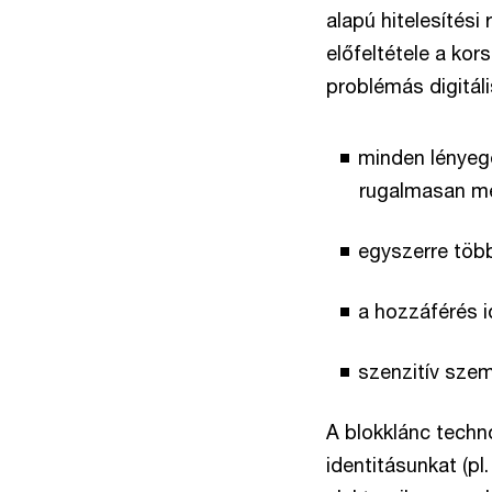
alapú hitelesítés
előfeltétele a kor
problémás digitáli
minden lényege
rugalmasan me
egyszerre több
a hozzáférés i
szenzitív sze
A blokklánc techn
identitásunkat (pl