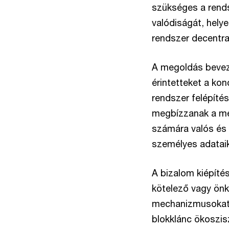
szükséges a rend
valódiságát, hely
rendszer decentrali
A megoldás beveze
érintetteket a ko
rendszer felépíté
megbízzanak a me
számára valós és 
személyes adataik 
A bizalom kiépíté
kötelező vagy önké
mechanizmusokat, i
blokklánc ökoszi