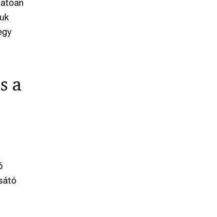
thatóan
juk
egy
s a
ó
sátó