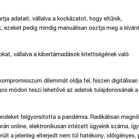
rtja adatait, vállalva a kockázatot, hogy eltűnik,
, ezeket pedig mindig manuálisan osztja meg a kíván
azokat, vállalva a kibertámadások kitettségének való
 kompromisszum dilemmát oldja fel, hiszen digitálisan
gos módon teszi lehetővé az adatok tulajdonosának a 
rendeket felgyorsította a pandémia. Radikálisan megnő
rán online, elektronikusan intézett ügyeink száma, íg
rült a jelenleg elterjedt nem túl hatékony, időigényes, 