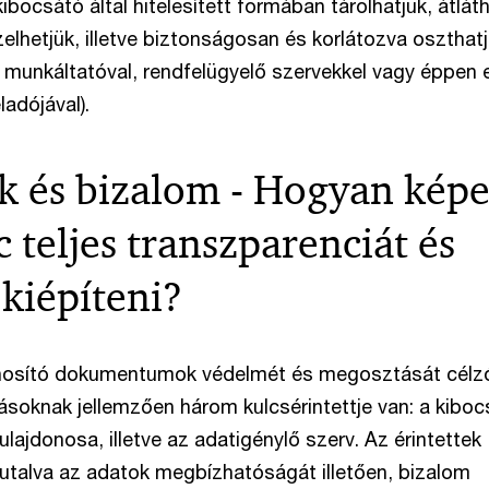
kibocsátó által hitelesített formában tárolhatjuk, átlá
elhetjük, illetve biztonságosan és korlátozva oszthat
 munkáltatóval, rendfelügyelő szervekkel vagy éppen 
ladójával).
ek és bizalom - Hogyan képe
 teljes transzparenciát és
kiépíteni?
onosító dokumentumok védelmét és megosztását célz
soknak jellemzően három kulcsérintettje van: a kiboc
ulajdonosa, illetve az adatigénylő szerv. Az érintettek
talva az adatok megbízhatóságát illetően, bizalom