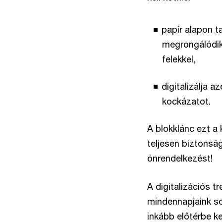
papír alapon ta
megrongálódik
felekkel,
digitalizálja 
kockázatot.
A blokklánc ezt a
teljesen biztonsá
önrendelkezést!
A digitalizációs t
mindennapjaink so
inkább előtérbe ke