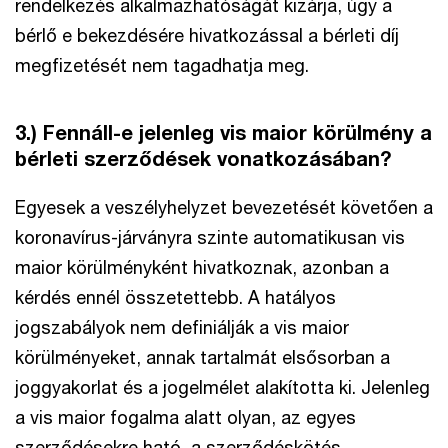
rendelkezés alkalmazhatóságát kizárja, úgy a
bérlő e bekezdésére hivatkozással a bérleti díj
megfizetését nem tagadhatja meg.
3.) Fennáll-e jelenleg vis maior körülmény a
bérleti szerződések vonatkozásában?
Egyesek a veszélyhelyzet bevezetését követően a
koronavírus-járványra szinte automatikusan vis
maior körülményként hivatkoznak, azonban a
kérdés ennél összetettebb. A hatályos
jogszabályok nem definiálják a vis maior
körülményeket, annak tartalmát elsősorban a
joggyakorlat és a jogelmélet alakította ki. Jelenleg
a vis maior fogalma alatt olyan, az egyes
szerződésekre ható, a szerződéskötés