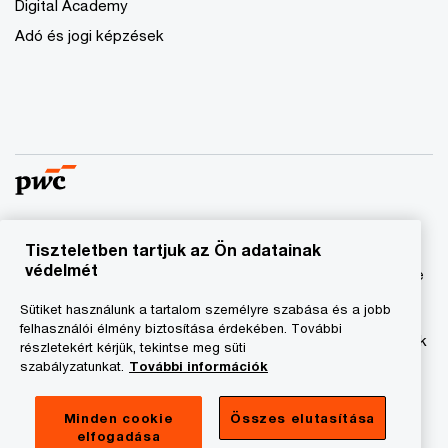
Digital Academy
Adó és jogi képzések
Tiszteletben tartjuk az Ön adatainak
© 2023 - 2026 PwC. Minden jog fenntartva. A „PwC”
védelmét
kifejezés a PricewaterhouseCoopers Könyvvizsgáló Kft.-re
és a PricewaterhouseCoopers Magyarország Kft.-re utal,
Sütiket használunk a tartalom személyre szabása és a jobb
amelyek az önálló és független jogi személyekből álló
felhasználói élmény biztosítása érdekében. További
PricewaterhouseCoopers International Limited hálózatának
részletekért kérjük, tekintse meg süti
tagja.
szabályzatunkat.
További információk
Adatkezelési tájékoztató
Minden cookie
Összes elutasítása
elfogadása
Cookie tájékoztató