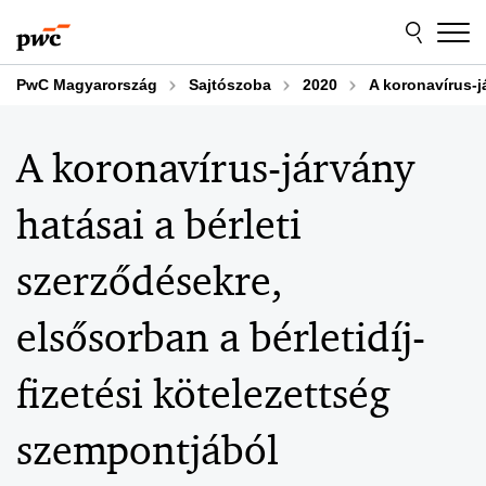
Skip
Skip
to
to
content
footer
PwC Magyarország
Sajtószoba
2020
A koronavírus-j
A koronavírus-járvány
hatásai a bérleti
szerződésekre,
elsősorban a bérletidíj-
fizetési kötelezettség
szempontjából