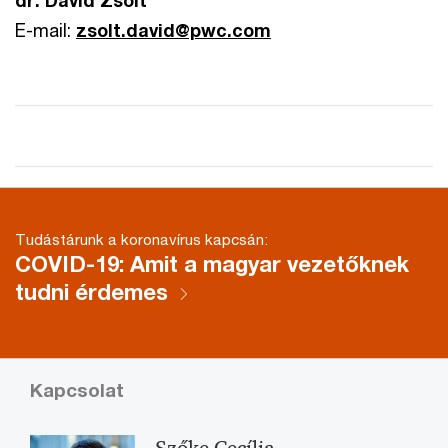
E-mail:
zsolt.david@pwc.com
Tudástárunk a koronavírus kapcsán:
COVID-19: Amit a magyar vezetőknek
tudni érdemes
Kapcsolat
Szőke Cecília