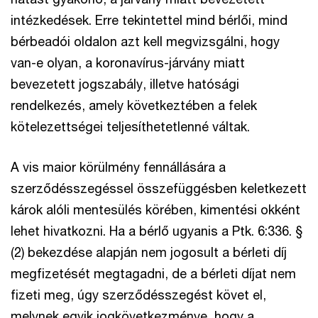
intézkedések. Erre tekintettel mind bérlői, mind
bérbeadói oldalon azt kell megvizsgálni, hogy
van-e olyan, a koronavírus-járvány miatt
bevezetett jogszabály, illetve hatósági
rendelkezés, amely következtében a felek
kötelezettségei teljesíthetetlenné váltak.
A vis maior körülmény fennállására a
szerződésszegéssel összefüggésben keletkezett
károk alóli mentesülés körében, kimentési okként
lehet hivatkozni. Ha a bérlő ugyanis a Ptk. 6:336. §
(2) bekezdése alapján nem jogosult a bérleti díj
megfizetését megtagadni, de a bérleti díjat nem
fizeti meg, úgy szerződésszegést követ el,
melynek egyik jogkövetkezménye, hogy a