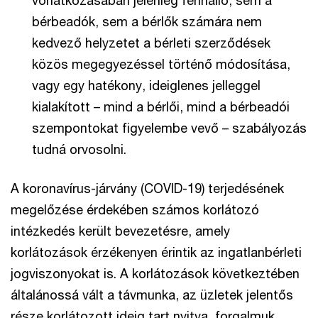
bérbeadók, sem a bérlők számára nem
kedvező helyzetet a bérleti szerződések
közös megegyezéssel történő módosítása,
vagy egy hatékony, ideiglenes jelleggel
kialakított – mind a bérlői, mind a bérbeadói
szempontokat figyelembe vevő – szabályozás
tudná orvosolni.
A koronavírus-járvány (COVID-19) terjedésének
megelőzése érdekében számos korlátozó
intézkedés került bevezetésre, amely
korlátozások érzékenyen érintik az ingatlanbérleti
jogviszonyokat is. A korlátozások következtében
általánossá vált a távmunka, az üzletek jelentős
része korlátozott ideig tart nyitva, forgalmuk