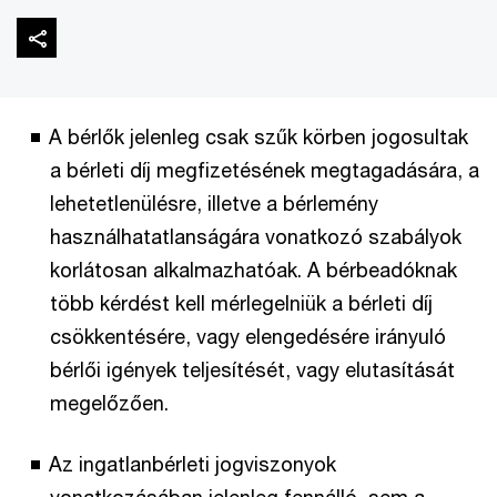
A bérlők jelenleg csak szűk körben jogosultak
a bérleti díj megfizetésének megtagadására, a
lehetetlenülésre, illetve a bérlemény
használhatatlanságára vonatkozó szabályok
korlátosan alkalmazhatóak. A bérbeadóknak
több kérdést kell mérlegelniük a bérleti díj
csökkentésére, vagy elengedésére irányuló
bérlői igények teljesítését, vagy elutasítását
megelőzően.
Az ingatlanbérleti jogviszonyok
vonatkozásában jelenleg fennálló, sem a