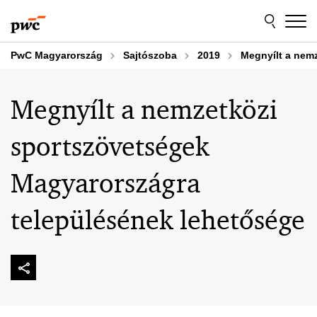
Skip
Skip
to
to
content
footer
PwC Magyarország
Sajtószoba
2019
Megnyílt a nem
Megnyílt a nemzetközi
sportszövetségek
Magyarországra
településének lehetősége