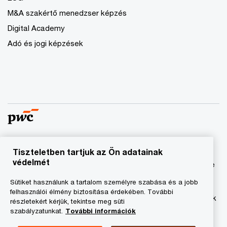
M&A szakértő menedzser képzés
Digital Academy
Adó és jogi képzések
Tiszteletben tartjuk az Ön adatainak
© 2023 - 2026 PwC. Minden jog fenntartva. A „PwC”
védelmét
kifejezés a PricewaterhouseCoopers Könyvvizsgáló Kft.-re
és a PricewaterhouseCoopers Magyarország Kft.-re utal,
Sütiket használunk a tartalom személyre szabása és a jobb
amelyek az önálló és független jogi személyekből álló
felhasználói élmény biztosítása érdekében. További
PricewaterhouseCoopers International Limited hálózatának
részletekért kérjük, tekintse meg süti
tagja.
szabályzatunkat.
További információk