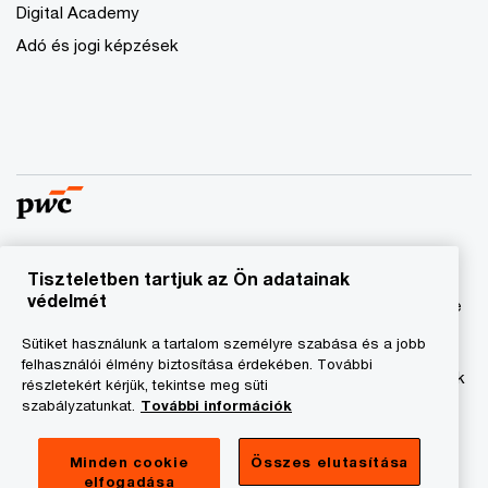
Digital Academy
Adó és jogi képzések
Tiszteletben tartjuk az Ön adatainak
© 2023 - 2026 PwC. Minden jog fenntartva. A „PwC”
védelmét
kifejezés a PricewaterhouseCoopers Könyvvizsgáló Kft.-re
és a PricewaterhouseCoopers Magyarország Kft.-re utal,
Sütiket használunk a tartalom személyre szabása és a jobb
amelyek az önálló és független jogi személyekből álló
felhasználói élmény biztosítása érdekében. További
PricewaterhouseCoopers International Limited hálózatának
részletekért kérjük, tekintse meg süti
tagja.
szabályzatunkat.
További információk
Adatkezelési tájékoztató
Minden cookie
Összes elutasítása
elfogadása