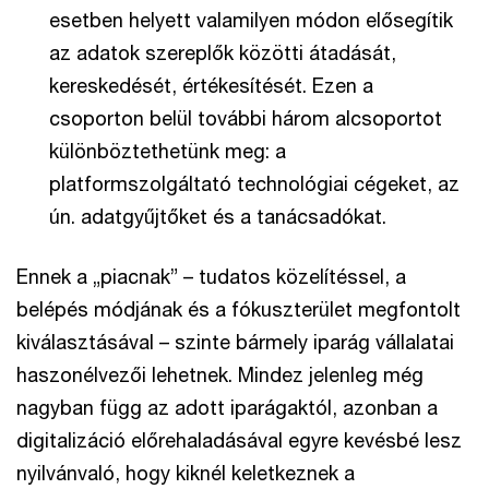
esetben helyett valamilyen módon elősegítik
az adatok szereplők közötti átadását,
kereskedését, értékesítését. Ezen a
csoporton belül további három alcsoportot
különböztethetünk meg: a
platformszolgáltató technológiai cégeket, az
ún. adatgyűjtőket és a tanácsadókat.
Ennek a „piacnak” – tudatos közelítéssel, a
belépés módjának és a fókuszterület megfontolt
kiválasztásával – szinte bármely iparág vállalatai
haszonélvezői lehetnek. Mindez jelenleg még
nagyban függ az adott iparágaktól, azonban a
digitalizáció előrehaladásával egyre kevésbé lesz
nyilvánvaló, hogy kiknél keletkeznek a