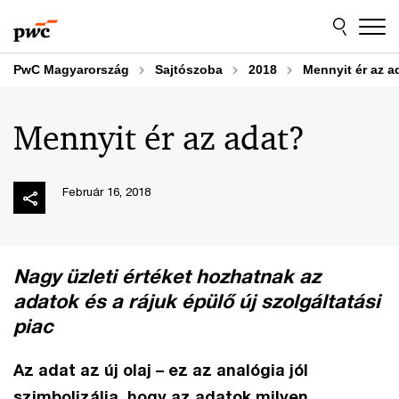
Skip
Skip
to
to
content
footer
PwC Magyarország
Sajtószoba
2018
Mennyit ér az a
Mennyit ér az adat?
Február 16, 2018
Nagy üzleti értéket hozhatnak az
adatok és a rájuk épülő új szolgáltatási
piac
Az adat az új olaj – ez az analógia jól
szimbolizálja, hogy az adatok milyen