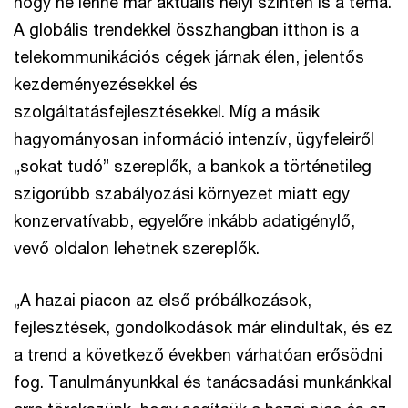
hogy ne lenne már aktuális helyi szinten is a téma.
A globális trendekkel összhangban itthon is a
telekommunikációs cégek járnak élen, jelentős
kezdeményezésekkel és
szolgáltatásfejlesztésekkel. Míg a másik
hagyományosan információ intenzív, ügyfeleiről
„sokat tudó” szereplők, a bankok a történetileg
szigorúbb szabályozási környezet miatt egy
konzervatívabb, egyelőre inkább adatigénylő,
vevő oldalon lehetnek szereplők.
„A hazai piacon az első próbálkozások,
fejlesztések, gondolkodások már elindultak, és ez
a trend a következő években várhatóan erősödni
fog. Tanulmányunkkal és tanácsadási munkánkkal