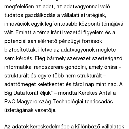
megfelelően az adat, az adatvagyonnal való
tudatos gazdálkodás a vállalati stratégiák,
innovációk egyik legfontosabb központi témájává
vált. Emiatt a téma iránti vezetői figyelem és a
potenciálisan elérhető pénzügyi források
biztosítottak, illetve az adatvagyonok megléte
sem kérdés. Elég bármely szervezet szerteágazó
informatikai rendszereire gondolni, amely óriási –
strukturált és egyre több nem strukturált –
adattömeget keletkeztet és tárol nap mint nap. A
Big Data korát éljük” – mondta Kerekes Antal a
PwC Magyarország Technológiai tanácsadás
üzletágának vezetője.
Az adatok kereskedelmébe a különböző vállalatok