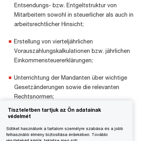
Entsendungs- bzw. Entgeltstruktur von
Mitarbeitern sowohl in steuerlicher als auch in
arbeitsrechtlicher Hinsicht;
Erstellung von vierteljährlichen
Vorauszahlungskalkulationen bzw. jährlichen
Einkommensteuererklärungen;
Unterrichtung der Mandanten über wichtige
Gesetzänderungen sowie die relevanten
Rechtsnormen;
Tiszteletben tartjuk az Ön adatainak
Nationale und internationale Schulung und
védelmét
Seminare zu spezieller Themenstellung;
Sütiket használunk a tartalom személyre szabása és a jobb
felhasználói élmény biztosítása érdekében. További
Vergütungsberatung und Human Resources
részletekért kérjük, tekintse meg süti