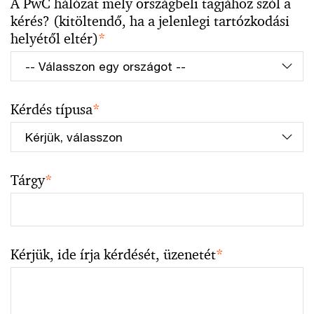
A PwC hálózat mely országbeli tagjához szól a
kérés? (kitöltendő, ha a jelenlegi tartózkodási
helyétől eltér)
*
Kérdés típusa
*
Tárgy
*
Kérjük, ide írja kérdését, üzenetét
*