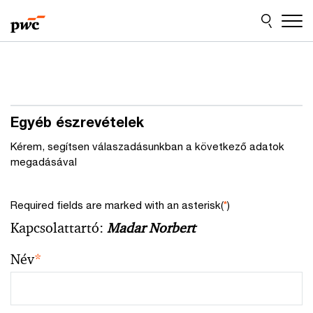
Skip
Skip
to
to
content
footer
Egyéb észrevételek
Kérem, segítsen válaszadásunkban a következő adatok
megadásával
Required fields are marked with an asterisk(
*
)
Kapcsolattartó:
Madar Norbert
Név
*