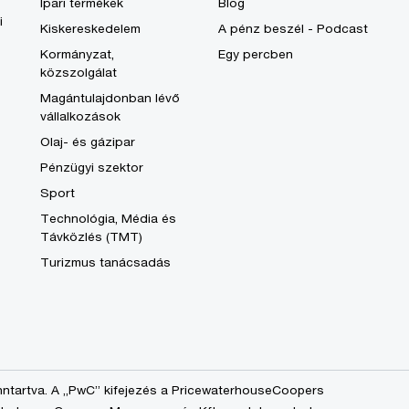
Ipari termékek
Blog
i
Kiskereskedelem
A pénz beszél - Podcast
Kormányzat,
Egy percben
közszolgálat
Magántulajdonban lévő
vállalkozások
Olaj- és gázipar
Pénzügyi szektor
Sport
Technológia, Média és
Távközlés (TMT)
Turizmus tanácsadás
nntartva. A „PwC” kifejezés a PricewaterhouseCoopers