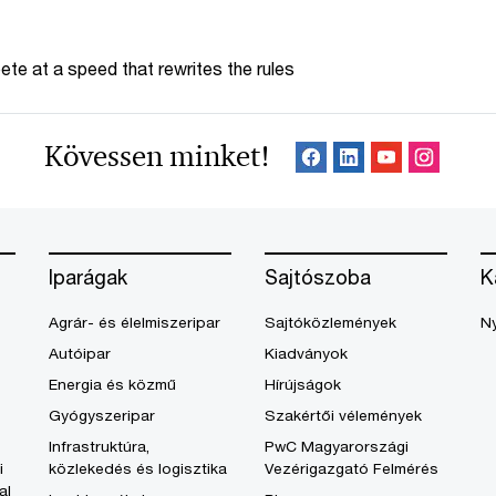
te at a speed that rewrites the rules
Kövessen minket!
Iparágak
Sajtószoba
K
Agrár- és élelmiszeripar
Sajtóközlemények
Ny
Autóipar
Kiadványok
Energia és közmű
Hírújságok
Gyógyszeripar
Szakértői vélemények
Infrastruktúra,
PwC Magyarországi
i
közlekedés és logisztika
Vezérigazgató Felmérés
al