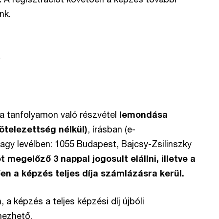
nk.
 a tanfolyamon való részvétel
lemondása
ötelezettség nélkül)
, írásban (e-
vagy levélben: 1055 Budapest, Bajcsy-Zsilinszky
megelőző 3 nappal jogosult elállni, illetve a
en a képzés teljes díja számlázásra kerül.
 képzés a teljes képzési díj újbóli
mezhető.