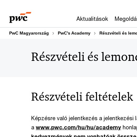
Skip
Skip
to
to
Aktualitások
Megoldá
content
footer
PwC Magyarország
PwC's Academy
Részvételi és lemo
Részvételi és lemond
Részvételi feltételek
Képzésre való jelentkezés a jelentkezési 
a
www.pwc.com/hu/hu/academy
honla
kedvezmények nem vonhatóak össsze