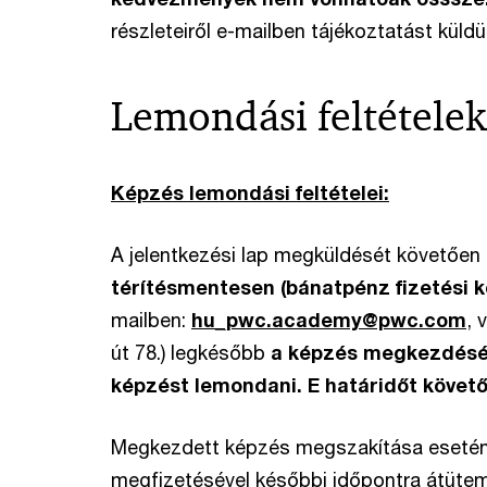
részleteiről e-mailben tájékoztatást küldü
Lemondási feltételek
Képzés lemondási feltételei:
A jelentkezési lap megküldését követően
térítésmentesen (bánatpénz fizetési k
mailben:
hu_pwc.academy@pwc.com
, 
út 78.) legkésőbb
a képzés megkezdését 
képzést lemondani. E határidőt követő
Megkezdett képzés megszakítása esetén, a
megfizetésével későbbi időpontra átüte