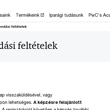
saink
Termékeink
Iparági tudásunk
PwC's Ac
ndási feltételek
ási feltételek
lap visszaküldésével, vagy
pon lehetséges.
A képzésre felajánlott
.
A regisztrációt követően a képzés további