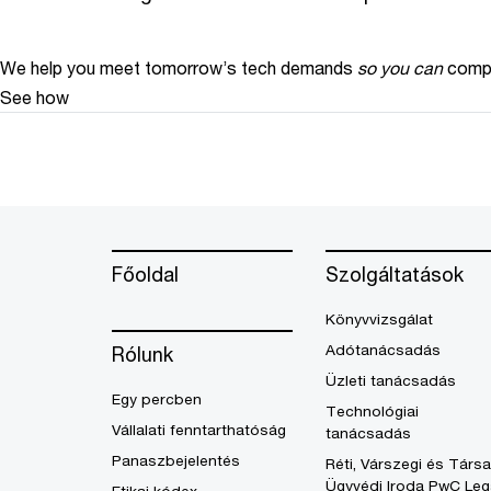
We help you meet tomorrow’s tech demands
so you can
compe
See how
Főoldal
Szolgáltatások
Könyvvizsgálat
Adótanácsadás
Rólunk
Üzleti tanácsadás
Egy percben
Technológiai
Vállalati fenntarthatóság
tanácsadás
Panaszbejelentés
Réti, Várszegi és Társa
Ügyvédi Iroda PwC Leg