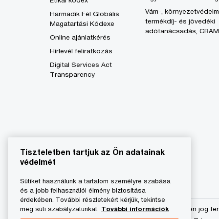
Etikai kódex
Vám-, környezetvédelm
Harmadik Fél Globális
termékdíj- és jövedéki
Magatartási Kódexe
adótanácsadás, CBAM
Online ajánlatkérés
Hírlevél feliratkozás
Digital Services Act
Transparency
Tiszteletben tartjuk az Ön adatainak
védelmét
Sütiket használunk a tartalom személyre szabása
és a jobb felhasználói élmény biztosítása
érdekében. További részletekért kérjük, tekintse
meg süti szabályzatunkat.
További információk
© 2023 - 2026 PwC. Minden jog fe