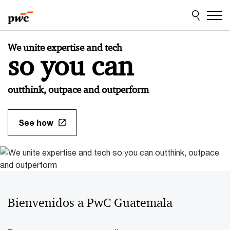
Skip
Skip
to
to
content
footer
Bienvenidos
We unite expertise and tech
a
so you can
PwC
Guatemala
outthink, outpace and outperform
See how
Bienvenidos a PwC Guatemala