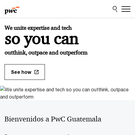
Skip
Skip
to
to
content
footer
Bienvenidos
We unite expertise and tech
a
so you can
PwC
Guatemala
outthink, outpace and outperform
See how
Bienvenidos a PwC Guatemala