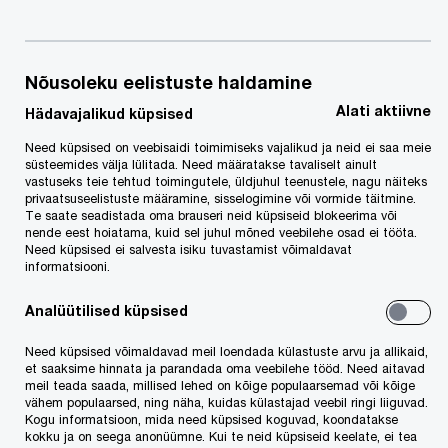
Nõusoleku eelistuste haldamine
Gastronoomia valdkonna parimaid tuli laupäeva
Alati aktiivne
Hädavajalikud küpsised
õhtusel galal tervitama ning tunnustama ka
Need küpsised on veebisaidi toimimiseks vajalikud ja neid ei saa meie
president Kersti Kaljulaid.
PwC partneril ja
süsteemides välja lülitada. Need määratakse tavaliselt ainult
vastuseks teie tehtud toimingutele, üldjuhul teenustele, nagu näiteks
auditiäri juhil Lauri Pastil
on juba aastaid olnud
privaatsuseelistuste määramine, sisselogimine või vormide täitmine.
au vastutada Silverspooni konkursi häälte
Te saate seadistada oma brauseri neid küpsiseid blokeerima või
nende eest hoiatama, kuid sel juhul mõned veebilehe osad ei tööta.
lugemise eest, viies tavapärasest mõnevõrra
Need küpsised ei salvesta isiku tuvastamist võimaldavat
informatsiooni.
erinevas formaadis ellu PwC eesmärki suurendada
ühiskonnas usaldust. Rõõm on kuuluda
Analüütilised küpsised
absoluutsesse kõrgliigasse!
Need küpsised võimaldavad meil loendada külastuste arvu ja allikaid,
et saaksime hinnata ja parandada oma veebilehe tööd. Need aitavad
meil teada saada, millised lehed on kõige populaarsemad või kõige
Vaata lähemalt Silverspooni kohta
kodulehelt
vähem populaarsed, ning näha, kuidas külastajad veebil ringi liiguvad.
Kogu informatsioon, mida need küpsised koguvad, koondatakse
ja
Facebookist
.
kokku ja on seega anonüümne. Kui te neid küpsiseid keelate, ei tea