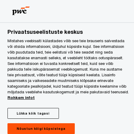
SILVERSPOON 2019
võitjad on selgunud
Privaatsuseelistuste keskus
Mistahes veebisaiti külastades võib see teie brauseris salvestada
või otsida informatsiooni, üldjuhul küpsiste kujul. See informatsioon
võib puudutada teid, teie eelistusi või teie seadet ning seda
kasutatakse enamasti selleks, et veebileht töötaks ootuspäraselt.
See informatsioon ei tuvasta konkreetselt teid, kuid see võib
pakkuda teile isikupärasemat veebikogemust. Kuna me austame
teie privaatsust, võite teatud tüüpi küpsiseid keelata. Lisainfo
saamiseks ja vaikeseadete muutmiseks klõpsake erinevate
kategooriate pealkirjadel, kuid teatud tüüpi küpsiste keelamine võib
mõjutada veebilehe kasutuskogemust ja meie pakutavaid teenuseid.
Rohkem infot
Lükka kõik tagasi
Nõustun kõigi küpsistega