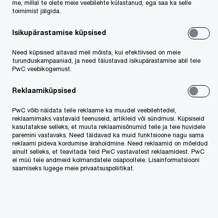
me, millal te olete meie veebilehte külastanud, ega saa ka selle
toimimist jälgida.
Teisel kohal oli Singapur, noppides võidu samuti
kolmes kategoorias: ärikeskkonna atraktiivsus,
Isikupärastamise küpsised
infrastruktuur ja transport ning kaasaegse
Need küpsised aitavad meil mõista, kui efektiivsed on meie
tehnoloogia kasutamine. Kolmas oli Toronto,
turunduskampaaniad, ja need täiustavad isikupärastamise abil teie
PwC veebikogemust.
neljas Pariis (atraktiivseim elukeskkond), viies
Amsterdam ja kuues New York. Euroopa linnadest
Reklaamiküpsised
kuulusid konkurentsivõimelisimate hulka veel
PwC võib näidata teile reklaame ka muudel veebilehtedel,
reklaamimaks vastavaid teenuseid, artikleid või sündmusi. Küpsiseid
Stockholm (7.-s, kõige rohelisem ja
kasutatakse selleks, et muuta reklaamisõnumid teile ja teie huvidele
jätkusuutlikum) ja Berliin (12.)
paremini vastavaks. Need täidavad ka muid funktsioone nagu sama
reklaami pideva kordumise ärahoidmine. Need reklaamid on mõeldud
ainult selleks, et teavitada teid PwC vastavatest reklaamidest. PwC
ei müü teie andmeid kolmandatele osapooltele. Lisainformatsiooni
Tokio (15.) oli vaatlusalustest suurlinnadest parim
saamiseks lugege meie privaatsuspoliitikat.
turvalisuse ja tervislikkuse kategoorias ning
Lõuna-Aafrika Vabariigi pealinn Johannesburg (24.)
oli odavaim (madalaimate äritegevuse ja