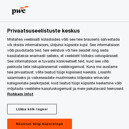
PwC uuringu kohaselt
on London endiselt
Privaatsuseelistuste keskus
Mistahes veebisaiti külastades võib see teie brauseris salvestada
eelistatuim globaalne
või otsida informatsiooni, üldjuhul küpsiste kujul. See informatsioon
võib puudutada teid, teie eelistusi või teie seadet ning seda
kasutatakse enamasti selleks, et veebileht töötaks ootuspäraselt.
tõmbekeskus
See informatsioon ei tuvasta konkreetselt teid, kuid see võib
pakkuda teile isikupärasemat veebikogemust. Kuna me austame
teie privaatsust, võite teatud tüüpi küpsiseid keelata. Lisainfo
saamiseks ja vaikeseadete muutmiseks klõpsake erinevate
kategooriate pealkirjadel, kuid teatud tüüpi küpsiste keelamine võib
mõjutada veebilehe kasutuskogemust ja meie pakutavaid teenuseid.
Rohkem infot
PwC värske uuringu kohaselt on 30
Lükka kõik tagasi
piirkondlikuks tõmbekeskuseks oleva
suurlinna võrdluses London jätkuvalt
Nõustun kõigi küpsistega