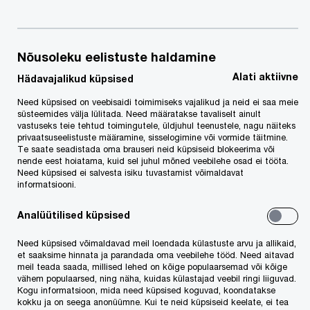
konkurentsivõimelisim ning on aastaga vahet
ülejäänutega isegi suurendanud. Järgnevad
Singapur, Toronto, Pariis, Amsterdam ja New
Nõusoleku eelistuste haldamine
York.
Alati aktiivne
Hädavajalikud küpsised
Need küpsised on veebisaidi toimimiseks vajalikud ja neid ei saa meie
Uuringu kohaselt tagab Londoni ülekaaluka
süsteemides välja lülitada. Need määratakse tavaliselt ainult
vastuseks teie tehtud toimingutele, üldjuhul teenustele, nagu näiteks
paremuse teiste metropolide ees linna
privaatsuseelistuste määramine, sisselogimine või vormide täitmine.
mitmekülgsed tugevused paljudes erinevates
Te saate seadistada oma brauseri neid küpsiseid blokeerima või
nende eest hoiatama, kuid sel juhul mõned veebilehe osad ei tööta.
olulistes kategooriates. PwC eksperdid võrdlesid
Need küpsised ei salvesta isiku tuvastamist võimaldavat
informatsiooni.
suurlinnu 67 mõõdiku alusel kümnes kategoorias
ning London osutus teistest parimaks tervelt
Analüütilised küpsised
kolmes (intellektuaalne kapital ja innovatsioon,
Need küpsised võimaldavad meil loendada külastuste arvu ja allikaid,
turismi/külastatavuse potentsiaal ning
et saaksime hinnata ja parandada oma veebilehe tööd. Need aitavad
meil teada saada, millised lehed on kõige populaarsemad või kõige
majanduslik võim) ning oli kolme parema hulgas
vähem populaarsed, ning näha, kuidas külastajad veebil ringi liiguvad.
Kogu informatsioon, mida need küpsised koguvad, koondatakse
veel kolmes.
kokku ja on seega anonüümne. Kui te neid küpsiseid keelate, ei tea