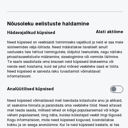
mõju Eestile
Nõusoleku eelistuste haldamine
Alati aktiivne
Hädavajalikud küpsised
Need küpsised on veebisaidi toimimiseks vajalikud ja neid ei saa meie
süsteemides välja lülitada. Need määratakse tavaliselt ainult
10. mai 2016
vastuseks teie tehtud toimingutele, üldjuhul teenustele, nagu näiteks
privaatsuseelistuste määramine, sisselogimine või vormide täitmine.
Te saate seadistada oma brauseri neid küpsiseid blokeerima või
nende eest hoiatama, kuid sel juhul mõned veebilehe osad ei tööta.
PwC maksuosakonna juht Hannes Lentsius
Need küpsised ei salvesta isiku tuvastamist võimaldavat
kommenteeris 10. mail Eesti Rahvusringhäälingu
informatsiooni.
uudistes
äsja avaldatud Panama äriühinguid
Analüütilised küpsised
kasutanud ettevõtjate nimekirja pinnalt tekkinud
Need küpsised võimaldavad meil loendada külastuste arvu ja allikaid,
küsimusi, tagamaid ja mõju Eestile. Diskussioon
et saaksime hinnata ja parandada oma veebilehe tööd. Need aitavad
keskendus offshore skeemide kasutamise
meil teada saada, millised lehed on kõige populaarsemad või kõige
vähem populaarsed, ning näha, kuidas külastajad veebil ringi liiguvad.
põhjustele, nende kasutamisega seotud
Kogu informatsioon, mida need küpsised koguvad, koondatakse
kokku ja on seega anonüümne. Kui te neid küpsiseid keelate, ei tea