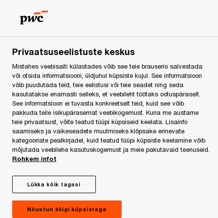
PwC maksuosakonna
juht Hannes Lentsius
Privaatsuseelistuste keskus
Mistahes veebisaiti külastades võib see teie brauseris salvestada
kommenteeris äsja
või otsida informatsiooni, üldjuhul küpsiste kujul. See informatsioon
võib puudutada teid, teie eelistusi või teie seadet ning seda
kasutatakse enamasti selleks, et veebileht töötaks ootuspäraselt.
avaldatud Panama
See informatsioon ei tuvasta konkreetselt teid, kuid see võib
pakkuda teile isikupärasemat veebikogemust. Kuna me austame
äriühinguid kasutanud
teie privaatsust, võite teatud tüüpi küpsiseid keelata. Lisainfo
saamiseks ja vaikeseadete muutmiseks klõpsake erinevate
kategooriate pealkirjadel, kuid teatud tüüpi küpsiste keelamine võib
ettevõtjate nimekirja
mõjutada veebilehe kasutuskogemust ja meie pakutavaid teenuseid.
Rohkem infot
pinnalt tekkinud
Lükka kõik tagasi
küsimusi, tagamaid ja
Nõustun kõigi küpsistega