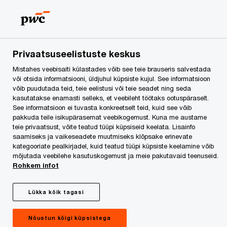
PwC Legali partner
Indrek Leppik Eesti
Privaatsuseelistuste keskus
Mistahes veebisaiti külastades võib see teie brauseris salvestada
Ekspressis: Aivar
või otsida informatsiooni, üldjuhul küpsiste kujul. See informatsioon
võib puudutada teid, teie eelistusi või teie seadet ning seda
kasutatakse enamasti selleks, et veebileht töötaks ootuspäraselt.
Tuulberg vs Edgar
See informatsioon ei tuvasta konkreetselt teid, kuid see võib
pakkuda teile isikupärasemat veebikogemust. Kuna me austame
Savisaar
teie privaatsust, võite teatud tüüpi küpsiseid keelata. Lisainfo
saamiseks ja vaikeseadete muutmiseks klõpsake erinevate
kategooriate pealkirjadel, kuid teatud tüüpi küpsiste keelamine võib
mõjutada veebilehe kasutuskogemust ja meie pakutavaid teenuseid.
Rohkem infot
Lükka kõik tagasi
15.10.2019 Eesti Ekspress kajastab põhjalikult
Nõustun kõigi küpsistega