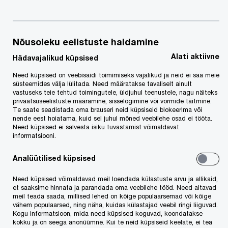
Edgar Savisaare kohtuprotsessi, milles PwC
Legali partner Indrek Leppik osaleb
ehitusettevõtja Aivar Tuulbergi kaitsjana:
Nõusoleku eelistuste haldamine
Alati aktiivne
Hädavajalikud küpsised
„Ulatusliku meediakära saatel juunis 2017 alanud
nn Savisaare protsessil peeti möödunud reedel
Need küpsised on veebisaidi toimimiseks vajalikud ja neid ei saa meie
süsteemides välja lülitada. Need määratakse tavaliselt ainult
viimane istung. Suur protsess sai suure finaali –
vastuseks teie tehtud toimingutele, üldjuhul teenustele, nagu näiteks
privaatsuseelistuste määramine, sisselogimine või vormide täitmine.
selle eest hoolitsesid vandeadvokaat Indrek
Te saate seadistada oma brauseri neid küpsiseid blokeerima või
nende eest hoiatama, kuid sel juhul mõned veebilehe osad ei tööta.
Leppik ja tema klient, ehitusettevõtja Aivar
Need küpsised ei salvesta isiku tuvastamist võimaldavat
informatsiooni.
Tuulberg.“
Analüütilised küpsised
Loe lähemalt
Eesti Ekspressist
.
Need küpsised võimaldavad meil loendada külastuste arvu ja allikaid,
et saaksime hinnata ja parandada oma veebilehe tööd. Need aitavad
meil teada saada, millised lehed on kõige populaarsemad või kõige
vähem populaarsed, ning näha, kuidas külastajad veebil ringi liiguvad.
Kogu informatsioon, mida need küpsised koguvad, koondatakse
kokku ja on seega anonüümne. Kui te neid küpsiseid keelate, ei tea