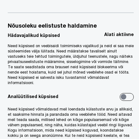
2015) müügikäivet 10%, mis on viimase kaheksa
aasta parim tulemus. PwC töötajate arv kasvas
aastaga 6% ja ületab nüüd 200 tuhande piiri.
Nõusoleku eelistuste haldamine
Alati aktiivne
Hädavajalikud küpsised
PwC 2014/2015 majandusaasta müügikäive ulatus
Need küpsised on veebisaidi toimimiseks vajalikud ja neid ei saa meie
35,4 miljardi USA dollarini, kasvades varasema
süsteemides välja lülitada. Need määratakse tavaliselt ainult
vastuseks teie tehtud toimingutele, üldjuhul teenustele, nagu näiteks
aastaga võrreldes, valuutakursside muutusi
privaatsuseelistuste määramine, sisselogimine või vormide täitmine.
arvestamata 10%. Kõige jõulisem kasv (18%)
Te saate seadistada oma brauseri neid küpsiseid blokeerima või
nende eest hoiatama, kuid sel juhul mõned veebilehe osad ei tööta.
toimus nõustamisteenuste vallas, mille osa PwC
Need küpsised ei salvesta isiku tuvastamist võimaldavat
informatsiooni.
kogukäibes on tõusnud ligi kolmandikuni.
Organisatsiooni ajalooliseks põhitegevuseks
Analüütilised küpsised
olnud audiitorteenuse käive kasvas 6% ja see
Need küpsised võimaldavad meil loendada külastuste arvu ja allikaid,
moodustab pisut alla poole (43%) PwC
et saaksime hinnata ja parandada oma veebilehe tööd. Need aitavad
meil teada saada, millised lehed on kõige populaarsemad või kõige
kogukäibest.
vähem populaarsed, ning näha, kuidas külastajad veebil ringi liiguvad.
Kogu informatsioon, mida need küpsised koguvad, koondatakse
kokku ja on seega anonüümne. Kui te neid küpsiseid keelate, ei tea