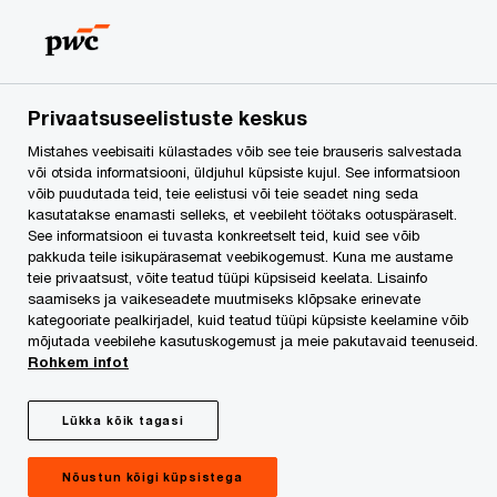
PwC kasvatas aastaga
käivet 10%
Privaatsuseelistuste keskus
Mistahes veebisaiti külastades võib see teie brauseris salvestada
või otsida informatsiooni, üldjuhul küpsiste kujul. See informatsioon
võib puudutada teid, teie eelistusi või teie seadet ning seda
kasutatakse enamasti selleks, et veebileht töötaks ootuspäraselt.
See informatsioon ei tuvasta konkreetselt teid, kuid see võib
pakkuda teile isikupärasemat veebikogemust. Kuna me austame
teie privaatsust, võite teatud tüüpi küpsiseid keelata. Lisainfo
Pressiteade
saamiseks ja vaikeseadete muutmiseks klõpsake erinevate
kategooriate pealkirjadel, kuid teatud tüüpi küpsiste keelamine võib
mõjutada veebilehe kasutuskogemust ja meie pakutavaid teenuseid.
15. oktoober 2015
Rohkem infot
Maailma suurim audiitor- ja
Lükka kõik tagasi
ärikonsultatsioonifirmade võrgustik PwC suurendas
möödunud majandusaastal (1. juuli 2014 – 30. juuni
Nõustun kõigi küpsistega