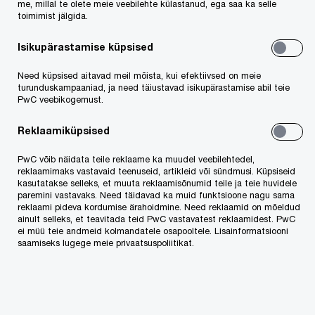
Piirkondlikus võrdluses oli kasv stabiilselt tugev nii
me, millal te olete meie veebilehte külastanud, ega saa ka selle
toimimist jälgida.
arenenud riikides (USA: 10%, Suurbritannia 9%,
muu Lääne-Euroopa 8%), kui ka arenevatel
Isikupärastamise küpsised
turgudel (Kesk- ja Ida Euroopa 6%, Hiina 8%,
Need küpsised aitavad meil mõista, kui efektiivsed on meie
Lähis-Ida ja Aafrika (kokku) 16%).
turunduskampaaniad, ja need täiustavad isikupärastamise abil teie
PwC veebikogemust.
PwC kaubamärgi all Eestis tegutsevate
Reklaamiküpsised
ettevõtete müügikäive ulatus 2014/2015
PwC võib näidata teile reklaame ka muudel veebilehtedel,
majandusaastal (pärast omavahelise käibe
reklaamimaks vastavaid teenuseid, artikleid või sündmusi. Küpsiseid
kasutatakse selleks, et muuta reklaamisõnumid teile ja teie huvidele
elimineerimist) 8,2 miljoni euroni, kasvades
paremini vastavaks. Need täidavad ka muid funktsioone nagu sama
reklaami pideva kordumise ärahoidmine. Need reklaamid on mõeldud
aastaga 3%. Aastaga kasvas töötajate arv Eestis
ainult selleks, et teavitada teid PwC vastavatest reklaamidest. PwC
ei müü teie andmeid kolmandatele osapooltele. Lisainformatsiooni
8%, ulatudes keskmiselt 130-ni.
saamiseks lugege meie privaatsuspoliitikat.
Läbipaistvusaruannete põhjal on PwC Eesti
suurim audiitor- ja konsultatsioonifirma, olles
audiitoriks 2/3 Tallinna börsil noteeritud