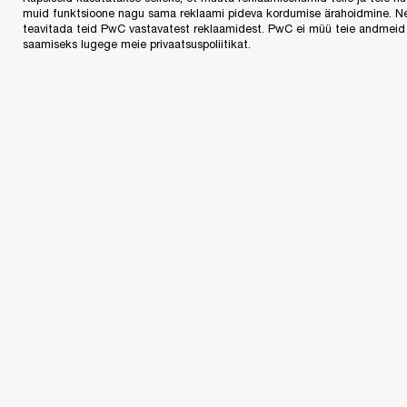
muid funktsioone nagu sama reklaami pideva kordumise ärahoidmine. Nee
tööstusettevõtted üle 70 miljardi dollari.
teavitada teid PwC vastavatest reklaamidest. PwC ei müü teie andmeid 
saamiseks lugege meie privaatsuspoliitikat.
Eurotsooni tuumikriikide transpordiettevõtete
kokkuhoid peaks ületama 65 miljardit dollarit, ent
mitmetel juhtudel võib odavnenud naftahinna
mõju avalduda mõningase hilinemisega, sest
näiteks paljud lennufirmad kasutavad kütuse
ostuks tulevikutehinguid ning on seetõttu veel
mõnda aega seotud kallimate hindadega.
Odaval kütusel on suurem positiivne mõju riikide
jaoks, mille tööstus on madalama
energiaefektiivsusega, seevastu näiteks ülimalt
ökonoomse tootmisega Saksamaa võit on
suhteliselt väiksem. PwC analüütikud rõhutavad