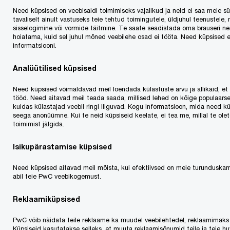
Need küpsised on veebisaidi toimimiseks vajalikud ja neid ei saa meie s
Riikide võrdluses võidab langenud naftahinnast
tavaliselt ainult vastuseks teie tehtud toimingutele, üldjuhul teenustele
enim USA, mille ettevõtted võivad seetõttu tänavu
sisselogimine või vormide täitmine. Te saate seadistada oma brauseri ne
hoiatama, kuid sel juhul mõned veebilehe osad ei tööta. Need küpsised e
säästa kokku üle 300 miljardi dollari. Suurim osa
informatsiooni.
kokkuhoiust langeb transpordi- ja tööstussektorile.
Analüütilised küpsised
PwC makromajanduse analüütikud ennustavad
Need küpsised võimaldavad meil loendada külastuste arvu ja allikaid, e
tööd. Need aitavad meil teada saada, millised lehed on kõige populaar
PwC värskes maailmamajanduse ülevaates nafta
kuidas külastajad veebil ringi liiguvad. Kogu informatsioon, mida need
seega anonüümne. Kui te neid küpsiseid keelate, ei tea me, millal te ole
maailmaturu hinna püsimist 2015. aastal tasemel
toimimist jälgida.
55 dollarit/barrel. Enim võidavad madalatest
Isikupärastamise küpsised
hindadest transpordi- ja tööstusettevõtted. PwC
stsenaariumi paikapidamise korral säästavad
Need küpsised aitavad meil mõista, kui efektiivsed on meie turunduskam
abil teie PwC veebikogemust.
näiteks USA transpordiettevõtted tänavu,
võrreldes 2012. aastaga, kui nafta keskmine hind
Reklaamiküpsised
püsis tasemel 103 dollarit barrelilt, otsekuludelt
PwC võib näidata teile reklaame ka muudel veebilehtedel, reklaamimaks v
umbkaudu 220 miljardit dollarit ning
Küpsiseid kasutatakse selleks, et muuta reklaamisõnumid teile ja teie h