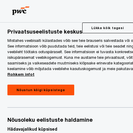
PwC ennustab
naftahinna püsimist
Lükka kõik tagasi
Privaatsuseelistuste keskus
Mistahes veebisaiti külastades võib see teie brauseris salvestada või ots
tasemel 55
See informatsioon võib puudutada teid, teie eelistusi või teie seadet n
veebileht töötaks ootuspäraselt. See informatsioon ei tuvasta konkreetse
isikupärasemat veebikogemust. Kuna me austame teie privaatsust, võite 
dollarit/barrel
saamiseks ja vaikeseadete muutmiseks klõpsake erinevate kategooriate 
keelamine võib mõjutada veebilehe kasutuskogemust ja meie pakutavai
Rohkem infot
Nõustun kõigi küpsistega
Pressiteade
Nõusoleku eelistuste haldamine
17. veebruar 2015
Hädavajalikud küpsised