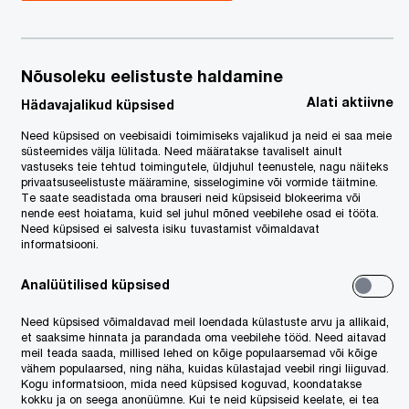
Nõusoleku eelistuste haldamine
Alati aktiivne
Hädavajalikud küpsised
Need küpsised on veebisaidi toimimiseks vajalikud ja neid ei saa meie
süsteemides välja lülitada. Need määratakse tavaliselt ainult
vastuseks teie tehtud toimingutele, üldjuhul teenustele, nagu näiteks
privaatsuseelistuste määramine, sisselogimine või vormide täitmine.
Te saate seadistada oma brauseri neid küpsiseid blokeerima või
nende eest hoiatama, kuid sel juhul mõned veebilehe osad ei tööta.
Need küpsised ei salvesta isiku tuvastamist võimaldavat
informatsiooni.
Analüütilised küpsised
Need küpsised võimaldavad meil loendada külastuste arvu ja allikaid,
et saaksime hinnata ja parandada oma veebilehe tööd. Need aitavad
meil teada saada, millised lehed on kõige populaarsemad või kõige
vähem populaarsed, ning näha, kuidas külastajad veebil ringi liiguvad.
Kogu informatsioon, mida need küpsised koguvad, koondatakse
kokku ja on seega anonüümne. Kui te neid küpsiseid keelate, ei tea