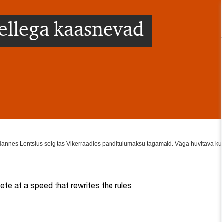
ellega kaasnevad
nnes Lentsius selgitas Vikerraadios panditulumaksu tagamaid. Väga huvitava k
te at a speed that rewrites the rules