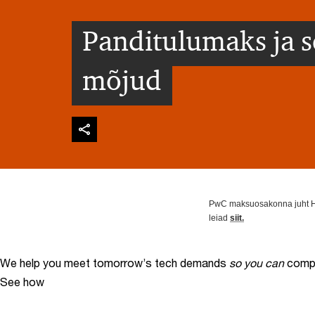
Panditulumaks ja s
mõjud
PwC maksuosakonna juht Ha
leiad
siit.
We help you meet tomorrow’s tech demands
so you can
compe
See how