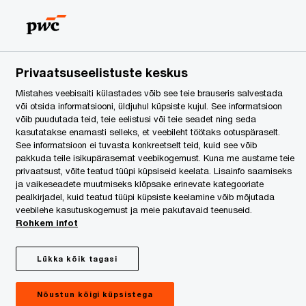
Privaatsuseelistuste keskus
Mistahes veebisaiti külastades võib see teie brauseris salvestada
või otsida informatsiooni, üldjuhul küpsiste kujul. See informatsioon
võib puudutada teid, teie eelistusi või teie seadet ning seda
kasutatakse enamasti selleks, et veebileht töötaks ootuspäraselt.
See informatsioon ei tuvasta konkreetselt teid, kuid see võib
pakkuda teile isikupärasemat veebikogemust. Kuna me austame teie
privaatsust, võite teatud tüüpi küpsiseid keelata. Lisainfo saamiseks
ja vaikeseadete muutmiseks klõpsake erinevate kategooriate
pealkirjadel, kuid teatud tüüpi küpsiste keelamine võib mõjutada
uulamise
veebilehe kasutuskogemust ja meie pakutavaid teenuseid.
Rohkem infot
Lükka kõik tagasi
Nõustun kõigi küpsistega