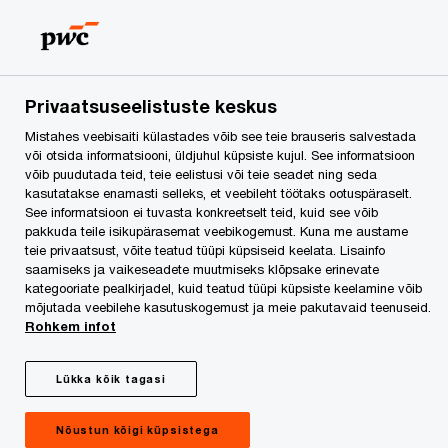
Noorte kaasatus
tööjõuturule on Eesti
Privaatsuseelistuste keskus
Mistahes veebisaiti külastades võib see teie brauseris salvestada
kasutamata potentsiaal
või otsida informatsiooni, üldjuhul küpsiste kujul. See informatsioon
võib puudutada teid, teie eelistusi või teie seadet ning seda
kasutatakse enamasti selleks, et veebileht töötaks ootuspäraselt.
See informatsioon ei tuvasta konkreetselt teid, kuid see võib
pakkuda teile isikupärasemat veebikogemust. Kuna me austame
teie privaatsust, võite teatud tüüpi küpsiseid keelata. Lisainfo
saamiseks ja vaikeseadete muutmiseks klõpsake erinevate
kategooriate pealkirjadel, kuid teatud tüüpi küpsiste keelamine võib
mõjutada veebilehe kasutuskogemust ja meie pakutavaid teenuseid.
Kristiina Veermäe, PwC audiitor
Rohkem infot
Avaldatud Äripäev Online's 18. aprillil 2016 ja Äripäevas 19. aprillil 2016
Lükka kõik tagasi
PwC analüüsis hiljuti erinevate OECD liikmesriikide suutlikkust kasutada
majanduse arengus noorte inimeste potentsiaali, avaldades tulemused n.n
Nõustun kõigi küpsistega
Noore Töötaja Indeksina (
Young Worker Index)
. Uuringu aluseks võeti riikide