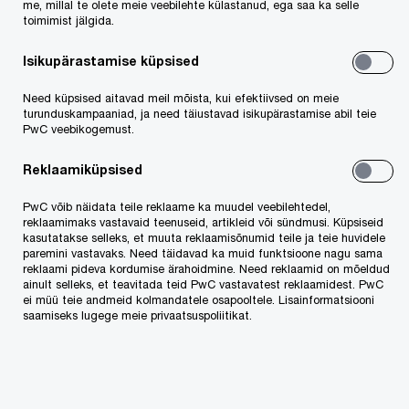
me, millal te olete meie veebilehte külastanud, ega saa ka selle
toimimist jälgida.
Tööandjale toovad noored loomingulisuse, innovatsiooni, paindlikkuse,
suurema energia ja arusaamise uutest trendidest. Selline dünaamiline
Isikupärastamise küpsised
tööjõud on vajalik pidevalt muutuvas keskkonnas hakkama saamiseks.
Vähem väärtuslik ei ole ka võimalus nii vanematel kui noorematel töötajatel
Need küpsised aitavad meil mõista, kui efektiivsed on meie
vastastikku õppida. Pikemas perspektiivis aitab see saavutada tootlikkuse
turunduskampaaniad, ja need täiustavad isikupärastamise abil teie
kasvu.
PwC veebikogemust.
Reklaamiküpsised
Saamata jäänud tulu on täna 2,2% SKT-st
PwC võib näidata teile reklaame ka muudel veebilehtedel,
Võttes aluseks edukaimate riikide tulemused ning seni tehtu, leiab PwC, et
reklaamimaks vastavaid teenuseid, artikleid või sündmusi. Küpsiseid
valitsused peaksid senisest enam pöörama tähelepanu ning arendama
kasutatakse selleks, et muuta reklaamisõnumid teile ja teie huvidele
õppimisest üleminekut töötamisele ja selle saavutamiseks peavad noored
paremini vastavaks. Need täidavad ka muid funktsioone nagu sama
omama vajalikke oskusi. Täiendavatest meetmetest on mainitud ka töövarju
reklaami pideva kordumise ärahoidmine. Need reklaamid on mõeldud
ainult selleks, et teavitada teid PwC vastavatest reklaamidest. PwC
ja õppepraktikate võimalusi ning riiklikke toetuseid täiendõppe osas.
ei müü teie andmeid kolmandatele osapooltele. Lisainformatsiooni
saamiseks lugege meie privaatsuspoliitikat.
Riigiti on kogemused ning meetmed selgelt erinevad, kuid tuues näiteid
Saksamaalt, saaksime Eestiski pöörata rohkem tähelepanu näiteks haridus-
ja koolitusvajadustele lähtudes ärisektorite vahelistest liikumistest, julgustada
tööandjaid koolidega koos töötama ning samuti hinnata, kuivõrd aitab toimiv
koolisüsteem (nii õppekava, õpetajate tase, klasside suurused jms) kaasa