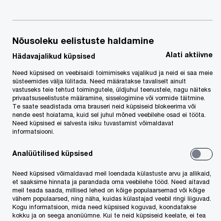
erinevad statistilised näitajad aastatel 2006 -2014, ja eesmärgiks oli
muuhulgas hinnata kasutamata potentsiaali pikemas perspektiivis ja selle
mõju majandustele.
Nõusoleku eelistuste haldamine
Statistiliselt tubli Eesti
Alati aktiivne
Hädavajalikud küpsised
Need küpsised on veebisaidi toimimiseks vajalikud ja neid ei saa meie
Samal ajal kui Riigikontroll on oma ülevaates riigi vara kasutamisest ja
süsteemides välja lülitada. Need määratakse tavaliselt ainult
säilimisest 2014-2015 toonud murekohtadena Eesti riigi arengus välja
vastuseks teie tehtud toimingutele, üldjuhul teenustele, nagu näiteks
tööturu toimimise ning selle tootlikkuse, ja seda eriti rahvastiku kahanemise
privaatsuseelistuste määramine, sisselogimine või vormide täitmine.
tingimustes, näitab PwC uuring, et Eesti on maailma edukaimate riikide
Te saate seadistada oma brauseri neid küpsiseid blokeerima või
nende eest hoiatama, kuid sel juhul mõned veebilehe osad ei tööta.
võrdluses hinnataval 12. kohal, Soome ees ja USA järel. Edetabeli tipus on
Need küpsised ei salvesta isiku tuvastamist võimaldavat
Šveits, Saksamaa ja Austria.
informatsiooni.
Riigikontroll toob välja, et ehkki meie hariduskulud on ELi riikide keskmisest
Analüütilised küpsised
suuremad, on meil puudus oskuslikest töötajatest. Ka PwC uuring näitab, et
Eesti tulemused on keskmisest tublimad just neis valdkondades, mis võtavad
Need küpsised võimaldavad meil loendada külastuste arvu ja allikaid,
aluseks hariduse (nt koolist väljalangemise osakaal noorte seas,
et saaksime hinnata ja parandada oma veebilehe tööd. Need aitavad
kooliskäijate osakaal vanusegrupis 15-19 jne). Seejuures on Eesti arengud
meil teada saada, millised lehed on kõige populaarsemad või kõige
viimase 10 aasta jooksul pigem positiivsed ehkki kvalifitseeritud tööjõu
vähem populaarsed, ning näha, kuidas külastajad veebil ringi liiguvad.
Kogu informatsioon, mida need küpsised koguvad, koondatakse
puudus on tõsine murekoht ning noorte vähenev kaasatus kahandab meie
kokku ja on seega anonüümne. Kui te neid küpsiseid keelate, ei tea
innovatsiooni potentsiaali.