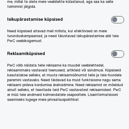
(bilanss ja kasumiaruanne) ning avaldama aruande
me, millal te olete meie veebilehte külastanud, ega saa ka selle
toimimist jälgida.
lisades väga piiratud informatsiooni
maksimaalselt kuni 3 lisa kaudu. Audiitori
Isikupärastamise küpsised
positsioonilt vaadates võib sisuliselt öelda, et
Need küpsised aitavad meil mõista, kui efektiivsed on meie
aastaaruanne muutub formaalsuseks, kuna sellise
turunduskampaaniad, ja need täiustavad isikupärastamise abil teie
PwC veebikogemust.
infohulgaga ei ole kolmandal osapoolel võimalik
saada piisavat ülevaadet ettevõtte finantsseisust
Reklaamiküpsised
tegemaks informeeritud järeldusi. Kui
PwC võib näidata teile reklaame ka muudel veebilehtedel,
reklaamimaks vastavaid teenuseid, artikleid või sündmusi. Küpsiseid
mikroettevõtjal ei ole tagatisega pikaajalisi
kasutatakse selleks, et muuta reklaamisõnumid teile ja teie huvidele
kohustusi, bilansiväliseid ja tingimuslikke
paremini vastavaks. Need täidavad ka muid funktsioone nagu sama
reklaami pideva kordumise ärahoidmine. Need reklaamid on mõeldud
kohustusi, juhtkonnale antud laene ega garantiisid
ainult selleks, et teavitada teid PwC vastavatest reklaamidest. PwC
ei müü teie andmeid kolmandatele osapooltele. Lisainformatsiooni
ning ei ole toimunud tehinguid omaosadega,
saamiseks lugege meie privaatsuspoliitikat.
piisab vaid viie reaga bilansi ning lühikese
kasumiaruande avalikustamisest.
Tegevusaruannet koostama ei pea.