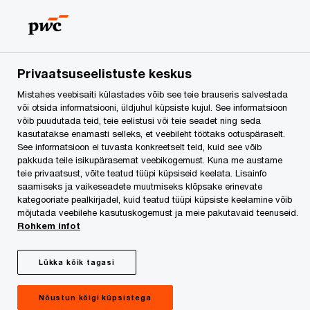
Kingitus kõige
nõrgemale
Privaatsuseelistuste keskus
Mistahes veebisaiti külastades võib see teie brauseris salvestada
või otsida informatsiooni, üldjuhul küpsiste kujul. See informatsioon
võib puudutada teid, teie eelistusi või teie seadet ning seda
kasutatakse enamasti selleks, et veebileht töötaks ootuspäraselt.
See informatsioon ei tuvasta konkreetselt teid, kuid see võib
pakkuda teile isikupärasemat veebikogemust. Kuna me austame
teie privaatsust, võite teatud tüüpi küpsiseid keelata. Lisainfo
Eva Jansen-Diener, PwC juhtivaudiitor
saamiseks ja vaikeseadete muutmiseks klõpsake erinevate
kategooriate pealkirjadel, kuid teatud tüüpi küpsiste keelamine võib
mõjutada veebilehe kasutuskogemust ja meie pakutavaid teenuseid.
2015. aasta lõpus tegi riik kümnetele tuhandetele
Rohkem infot
ettevõtjatele kingituse halduskoormuse
vähendamisega, võttes vastu uue
Lükka kõik tagasi
raamatupidamise seaduse, mille kohaselt võivad
mikroettevõtjad alates järgmisest aastast oma
Nõustun kõigi küpsistega