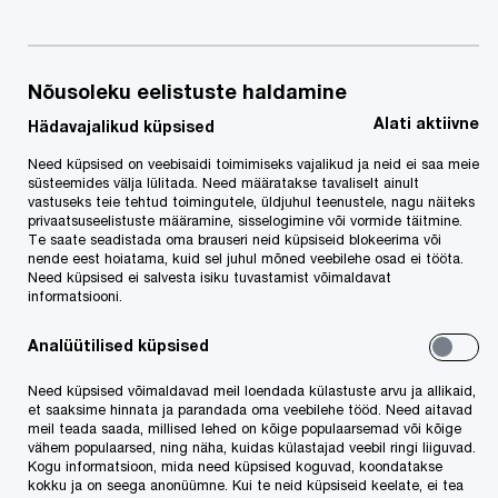
raamatupidamise aastaaruandes esitada andmeid
vaid äärmiselt minimaalses mahus.
Nõusoleku eelistuste haldamine
Kes on mikroettevõtja?
Alati aktiivne
Hädavajalikud küpsised
Need küpsised on veebisaidi toimimiseks vajalikud ja neid ei saa meie
Mikroettevõtjaks loetakse ühe osanikuga OÜ-d,
süsteemides välja lülitada. Need määratakse tavaliselt ainult
vastuseks teie tehtud toimingutele, üldjuhul teenustele, nagu näiteks
mille bilansimaht on väiksem kui 175 tuhat eurot,
privaatsuseelistuste määramine, sisselogimine või vormide täitmine.
Te saate seadistada oma brauseri neid küpsiseid blokeerima või
müügitulu alla 50 tuhande euro aastas,
nende eest hoiatama, kuid sel juhul mõned veebilehe osad ei tööta.
omakapital suurem kui kohustused ning kus
Need küpsised ei salvesta isiku tuvastamist võimaldavat
informatsiooni.
osanik on ühtlasi ka juhatuse liige.
Analüütilised küpsised
Mis muutub?
Need küpsised võimaldavad meil loendada külastuste arvu ja allikaid,
et saaksime hinnata ja parandada oma veebilehe tööd. Need aitavad
meil teada saada, millised lehed on kõige populaarsemad või kõige
Mikroettevõtja peab 2016.aasta raamatupidamise
vähem populaarsed, ning näha, kuidas külastajad veebil ringi liiguvad.
Kogu informatsioon, mida need küpsised koguvad, koondatakse
aastaaruandes avalikustama vaid 2 põhiaruannet
kokku ja on seega anonüümne. Kui te neid küpsiseid keelate, ei tea