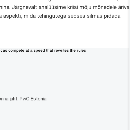
mine. Järgnevalt analüüsime kriisi mõju mõnedele äriv
a aspekti, mida tehingutega seoses silmas pidada.
 can
compete at a speed that rewrites the rules
nna juht, PwC Estonia