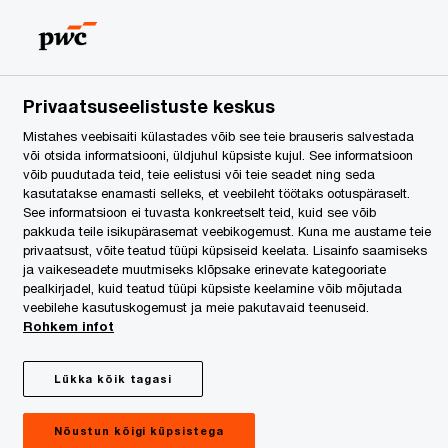
Privaatsuseelistuste keskus
Mistahes veebisaiti külastades võib see teie brauseris salvestada
või otsida informatsiooni, üldjuhul küpsiste kujul. See informatsioon
võib puudutada teid, teie eelistusi või teie seadet ning seda
kasutatakse enamasti selleks, et veebileht töötaks ootuspäraselt.
See informatsioon ei tuvasta konkreetselt teid, kuid see võib
pakkuda teile isikupärasemat veebikogemust. Kuna me austame teie
privaatsust, võite teatud tüüpi küpsiseid keelata. Lisainfo saamiseks
ja vaikeseadete muutmiseks klõpsake erinevate kategooriate
pealkirjadel, kuid teatud tüüpi küpsiste keelamine võib mõjutada
a viis,
veebilehe kasutuskogemust ja meie pakutavaid teenuseid.
ngute
Rohkem infot
Kreek ja PwC
Lükka kõik tagasi
Nõustun kõigi küpsistega
emiste ja