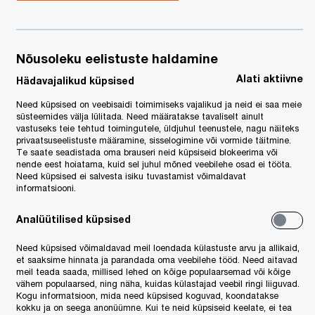
aldkondadele
Nõusoleku eelistuste haldamine
Alati aktiivne
Hädavajalikud küpsised
Need küpsised on veebisaidi toimimiseks vajalikud ja neid ei saa meie
süsteemides välja lülitada. Need määratakse tavaliselt ainult
vastuseks teie tehtud toimingutele, üldjuhul teenustele, nagu näiteks
privaatsuseelistuste määramine, sisselogimine või vormide täitmine.
Te saate seadistada oma brauseri neid küpsiseid blokeerima või
nende eest hoiatama, kuid sel juhul mõned veebilehe osad ei tööta.
Need küpsised ei salvesta isiku tuvastamist võimaldavat
informatsiooni.
Analüütilised küpsised
Need küpsised võimaldavad meil loendada külastuste arvu ja allikaid,
et saaksime hinnata ja parandada oma veebilehe tööd. Need aitavad
meil teada saada, millised lehed on kõige populaarsemad või kõige
vähem populaarsed, ning näha, kuidas külastajad veebil ringi liiguvad.
Kogu informatsioon, mida need küpsised koguvad, koondatakse
kokku ja on seega anonüümne. Kui te neid küpsiseid keelate, ei tea