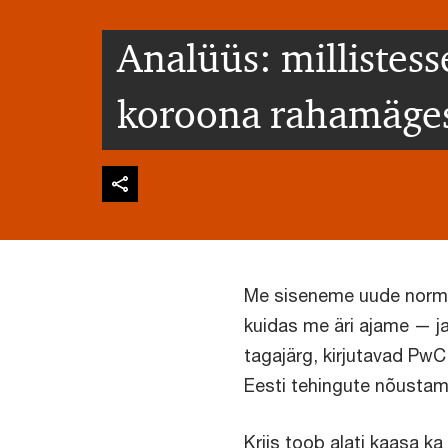
Analüüs: millistess
koroona rahamäge
Me siseneme uude norma
kuidas me äri ajame — ja
tagajärg, kirjutavad Pw
Eesti tehingute nõustam
Kriis toob alati kaasa k