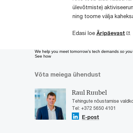
ülevõtmiste) aktiviseeru
ning toome välja kaheks
Edasi loe
Äripäevast
.
We help you meet tomorrow’s tech demands
so you
See how
Võta meiega ühendust
Raul Ruubel
Tehingute nõustamise valdko
Tel: +372 5650 4101
E-post