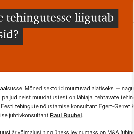
e tehingutesse liigutab
sid?
alsusse. Mõned sektorid muutuvad alatiseks — nagu k
 paljud neist muudatustest on lähiajal tehtavate tehi
C Eesti tehingute nõustamise konsultant Egert-Gerret 
ise juhtivkonsultant
Raul Ruubel
.
a uusi ärivõimalusi ning üheks levinumaks on M&A (ühin