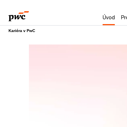
Skip
Skip
to
to
Úvod
Pr
content
footer
Kariéra v PwC