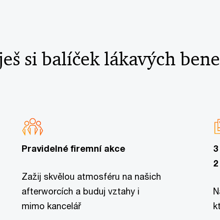
ješ si balíček lákavých bene
Pravidelné firemní akce
3
2
Zažij skvělou atmosféru na našich
afterworcích a buduj vztahy i
N
mimo kancelář
k