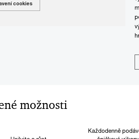
avení cookies
m
p
v
h
ené možnosti
Každodenně podáv
Usilujte o růst
špičkové výkon