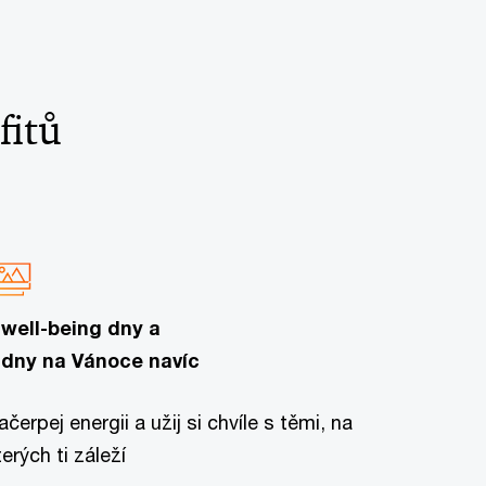
fitů
 well-being dny a
 dny na Vánoce navíc
ačerpej energii a užij si chvíle s těmi, na
terých ti záleží