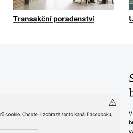
Transakční poradenství
U
V
 cookie. Chcete-li zobrazit tento kanál Facebooku,
b
v