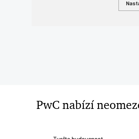
Nast
PwC nabízí neomez
Tvořte budoucnost