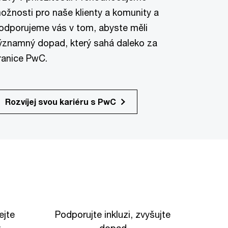
ožnosti pro naše klienty a komunity a
odporujeme vás v tom, abyste měli
ýznamný dopad, který sahá daleko za
ranice PwC.
Rozvíjej svou kariéru s PwC
ejte
Podporujte inkluzi, zvyšujte
y
dopad