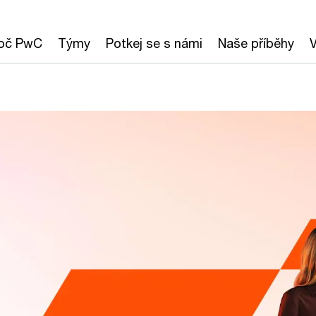
oč PwC
Týmy
Potkej se s námi
Naše příběhy
V