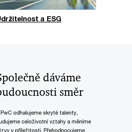
držitelnost a ESG
Společně dáváme
budoucnosti směr
 PwC odhalujeme skryté talenty,
udujeme celoživotní vztahy a měníme
ýzvy v příležitosti. Přehodnocujeme