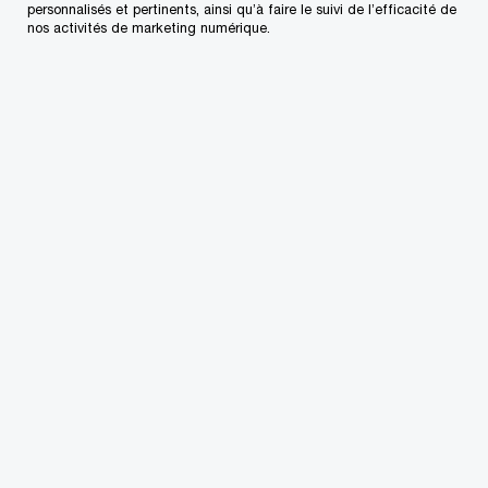
personnalisés et pertinents, ainsi qu’à faire le suivi de l’efficacité de
nos activités de marketing numérique.
Pays
*
Type de demande de renseignements
*
Sujet
*
Questions/Commentaires d'ordre général
*