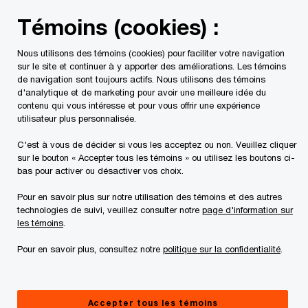
Skip
Skip
Témoins (cookies) :
to
to
content
footer
Nous utilisons des témoins (cookies) pour faciliter votre navigation
sur le site et continuer à y apporter des améliorations. Les témoins
de navigation sont toujours actifs. Nous utilisons des témoins
d'analytique et de marketing pour avoir une meilleure idée du
contenu qui vous intéresse et pour vous offrir une expérience
Contactez-nous
utilisateur plus personnalisée.
Pour nous permettre de vous aider correctement, veuillez
C'est à vous de décider si vous les acceptez ou non. Veuillez cliquer
sur le bouton « Accepter tous les témoins » ou utilisez les boutons ci-
inclure dans votre message l’information ci-dessous. Nous
bas pour activer ou désactiver vos choix.
protégerons vos données personnelles conformément à
notre Déclaration sur la protection des renseignements
Pour en savoir plus sur notre utilisation des témoins et des autres
personnels.
technologies de suivi, veuillez consulter notre
page d'information sur
les témoins
.
Les champs obligatoires sont marqués d'un astérisque(
*
)
Pour en savoir plus, consultez notre
politique sur la confidentialité
.
Nom de la personne-ressource:
Gurpreet Brar
Nom
*
Accepter tous les témoins