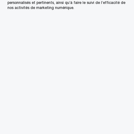
personnalisés et pertinents, ainsi qu’à faire le suivi de l’efficacité de
nos activités de marketing numérique.
Pays
*
Type de demande de renseignements
*
Sujet
*
Questions/Commentaires d'ordre général
*