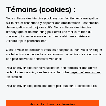
Skip
Skip
Témoins (cookies) :
to
to
content
footer
Nous utilisons des témoins (cookies) pour faciliter votre navigation
sur le site et continuer à y apporter des améliorations. Les témoins
de navigation sont toujours actifs. Nous utilisons des témoins
d'analytique et de marketing pour avoir une meilleure idée du
contenu qui vous intéresse et pour vous offrir une expérience
Contactez-nous
utilisateur plus personnalisée.
Pour nous permettre de vous aider correctement, veuillez
C'est à vous de décider si vous les acceptez ou non. Veuillez cliquer
sur le bouton « Accepter tous les témoins » ou utilisez les boutons ci-
inclure dans votre message l’information ci-dessous. Nous
bas pour activer ou désactiver vos choix.
protégerons vos données personnelles conformément à
notre Déclaration sur la protection des renseignements
Pour en savoir plus sur notre utilisation des témoins et des autres
personnels.
technologies de suivi, veuillez consulter notre
page d'information sur
les témoins
.
Les champs obligatoires sont marqués d'un astérisque(
*
)
Pour en savoir plus, consultez notre
politique sur la confidentialité
.
Nom de la personne-ressource:
Dean Walton
Nom
*
Accepter tous les témoins