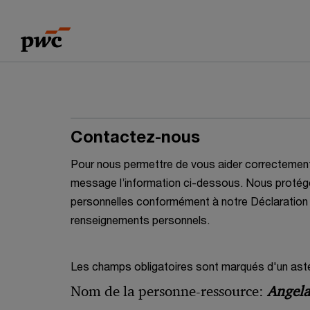
Skip
Skip
to
to
content
footer
Contactez-nous
Pour nous permettre de vous aider correctement, 
message l’information ci-dessous. Nous proté
personnelles conformément à notre Déclaration 
renseignements personnels.
Les champs obligatoires sont marqués d'un asté
Nom de la personne-ressource:
Angel