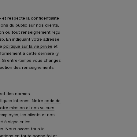
 et respecte la confidentialité
ons du public sur nos clients.
ion ou tout renseignement reçu
eb. En indiquant votre adresse
re
politique sur la vie privée
et
formément à cette dernière (y
). Si entre-temps vous changez
tection des renseignements
pect des normes
itiques internes. Notre
code de
otre mission et nos valeurs
employés, les clients et nos
é à signaler les
es. Nous avons tous la
pations en toute bonne foi et